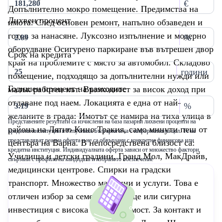
€
Допълнително мокро помещение. Предимства на
Лихвен процент
имота: След основен ремонт, напълно обзаведен и
готов за нанасяне. Луксозно изпълнение и модерно
%
оборудване Осигурено паркиране във вътрешен двор
Срок на кредита
край на проблемите с място за автомобил. Складово
години
помещение, подходящо за допълнителни нужди или
Годишен процент на разходите
малък работен кът. Възможност за висок доход при
отдаване под наем. Локацията е една от най-
%
желаните в града: Имотът се намира на тиха улица в
Представените резултати са изчислени на база пазарни лихвени проценти на
района на Лятно Кино Тракия, само минути пеш от
кредитни институции в Република България и са с информативна цел. Те не
представляват реална оферта и не са обвързани с конкретна финансова или
центъра на Варна. В непосредствена близост са:
кредитна институция. Индивидуалната оферта зависи от множество фактори,
Училища и детски градини, Гранд Мол, МакДрайв,
свързани с профила на кандидата и избраното обезпечение
медицински центрове. Спирки на градски
транспорт. Множество магазини и услуги. Това е
отличен избор за семейно жилище или сигурна
инвестиция с висока възвращаемост. За контакт и