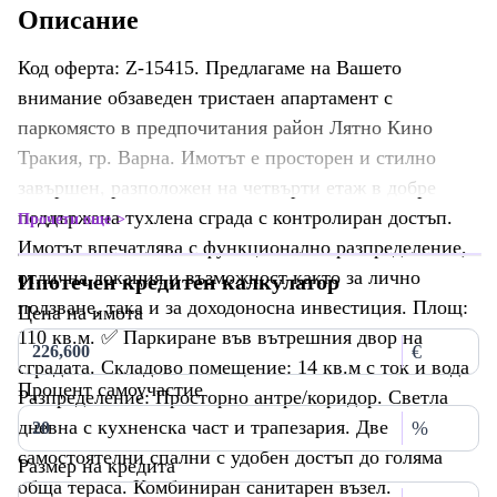
Описание
Код оферта: Z-15415. Предлагаме на Вашето
внимание обзаведен тристаен апартамент с
паркомясто в предпочитания район Лятно Кино
Тракия, гр. Варна. Имотът е просторен и стилно
завършен, разположен на четвърти етаж в добре
поддържана тухлена сграда с контролиран достъп.
Прочети още
Имотът впечатлява с функционално разпределение,
отлична локация и възможност както за лично
Ипотечен кредитен калкулатор
ползване, така и за доходоносна инвестиция. Площ:
Цена на имота
110 кв.м. ✅ Паркиране във вътрешния двор на
€
сградата. Складово помещение: 14 кв.м с ток и вода
Процент самоучастие
Разпределение: Просторно антре/коридор. Светла
дневна с кухненска част и трапезария. Две
%
самостоятелни спални с удобен достъп до голяма
Размер на кредита
обща тераса. Комбиниран санитарен възел.