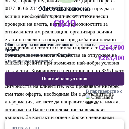
оглед - брокер недвижими имоти: Дарин Щерев -
Месечна вноска
0877 86 66 23 'РУДИ КЕЙ': Компанията предлага
всички необходими юридически и технически
(300 броя равни погасителни вноски)
€849
проверки на имота, както и възможностите за
оптималната им реализация, организира всички
етапи на сделка за покупко-продажба или наемни
Общ размер на погасителните вноски за срока на
€254,700
отношения до нейното финализиране с нотариално
кредита
прехвърляне на имота. Съдейства за отпускане на
Обща сума дължима от потребителя
€263,400
(с включени такси и застраховки)
банкови кредити при възможно най-добри условия
за клиента. Компанията е регистрирана по ЗЗЛД като
администратор на лични данни, което гарантира
Поискай консултация
сигурността на клиентите. Ако проявявате интерес
В партньорство с
към тази оферта, необходима Ви е допълнителна
информация, желаете да направите оглед на имота,
оставаме на Ваше разположение за всякакви
въпроси. За контакт и оглед - брокер недвижими
имоти: Дарин Щерев - 0877 86 66 23
ПРОДАВА СЕ ОТ: