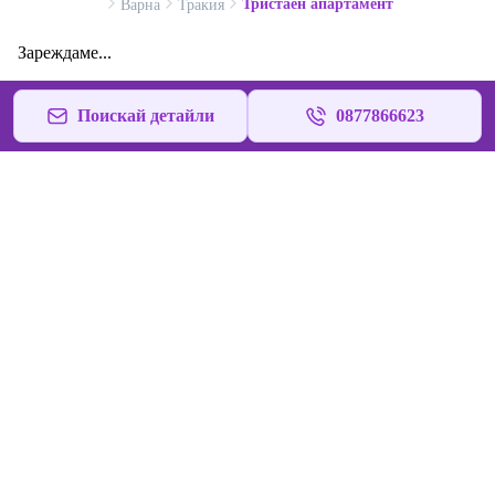
Тристаен апартамент
Варна
Тракия
Зареждаме...
Поискай детайли
0877866623