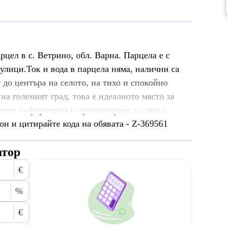
цел в с. Ветрино, обл. Варна. Парцела е с
 улици.Ток и вода в парцела няма, налични са
 до центъра на селото, на тихо и спокойно
на големият град, това е идеалното място за
вече информация и организиране на оглед,
он и цитирайте кода на обявата - Z-369561
атор
€
%
€