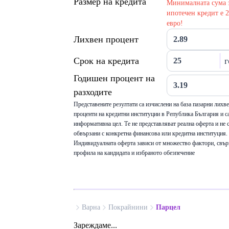
Размер на кредита
Минималната сума 
ипотечен кредит е 
евро!
Лихвен процент
Срок на кредита
г
Годишен процент на
разходите
Представените резултати са изчислени на база пазарни лихв
проценти на кредитни институции в Република България и са
информативна цел. Те не представляват реална оферта и не 
обвързани с конкретна финансова или кредитна институция.
Индивидуалната оферта зависи от множество фактори, свър
профила на кандидата и избраното обезпечение
Варна
Покрайнини
Парцел
Зареждаме...