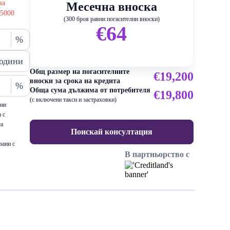
за
Месечна вноска
25000
(300 броя равни погасителни вноски)
€64
%
одини
Общ размер на погасителните
€19,200
вноски за срока на кредита
%
Обща сума дължима от потребителя
€19,800
(с включени такси и застраховки)
ени
 с
са
Поискай консултация
зани с
В партньорство с