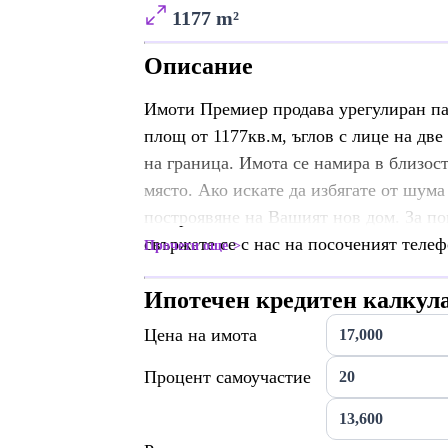
1177 m²
Описание
Имоти Премиер продава урегулиран пар
площ от 1177кв.м, ъглов с лице на две
на граница. Имота се намира в близост
място. Ако искате да избягате от шума 
построявяне на Вашият нов дом. За по
свържете се с нас на посоченият телеф
Прочети още
Ипотечен кредитен калкул
Цена на имота
Процент самоучастие