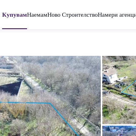
Купувам
Наемам
Ново Строителство
Намери агенц