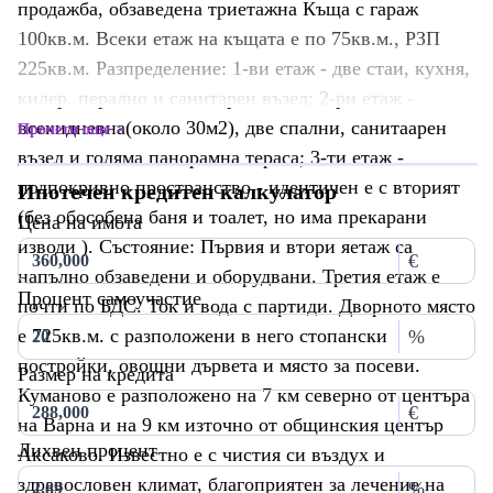
продажба, обзаведена триетажна Къща с гараж
100кв.м. Всеки етаж на къщата е по 75кв.м., РЗП
225кв.м. Разпределение: 1-ви етаж - две стаи, кухня,
килер, перално и санитарен възел; 2-ри етаж -
всекидневна(около 30м2), две спални, санитаарен
Прочети още
възел и голяма панорамна тераса; 3-ти етаж -
подпокривно пространство - идентичен е с вторият
Ипотечен кредитен калкулатор
(без обособена баня и тоалет, но има прекарани
Цена на имота
изводи ). Състояние: Първия и втори яетаж са
€
напълно обзаведени и оборудвани. Третия етаж е
Процент самоучастие
почти по БДС. Ток и вода с партиди. Дворното място
е 725кв.м. с разположени в него стопански
%
постройки, овощни дървета и място за посеви.
Размер на кредита
Куманово е разположено на 7 км северно от центъра
€
на Варна и на 9 км източно от общинския център
Лихвен процент
Аксаково. Известно е с чистия си въздух и
здравословен климат, благоприятен за лечение на
%