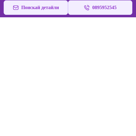
Поискай детайли
0895952545