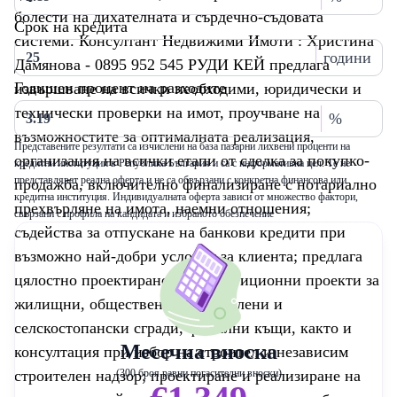
болести на дихателната и сърдечно-съдовата
Срок на кредита
системи. Консултант Недвижими Имоти : Христина
години
Дамянова - 0895 952 545 РУДИ КЕЙ предлага
Годишен процент на разходите
извършване на всички необходими, юридически и
технически проверки на имот, проучване на
%
възможностите за оптималната реализация,
Представените резултати са изчислени на база пазарни лихвени проценти на
организация на всички етапи от сделка за покупко-
кредитни институции в Република България и са с информативна цел. Те не
представляват реална оферта и не са обвързани с конкретна финансова или
продажба, включително финализиране с нотариално
кредитна институция. Индивидуалната оферта зависи от множество фактори,
прехвърляне на имота, наемни отношения;
свързани с профила на кандидата и избраното обезпечение
съдейства за отпускане на банкови кредити при
възможно най-добри условия за клиента; предлага
цялостно проектиране на инвестиционни проекти за
жилищни, обществени, промишлени и
селскостопански сгради, фамилни къщи, както и
Месечна вноска
консултация при избор на строител и независим
строителен надзор; проектиране и реализиране на
(300 броя равни погасителни вноски)