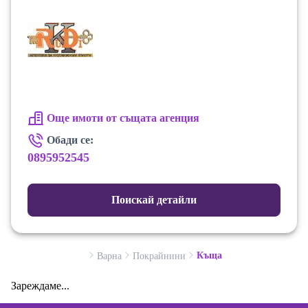
Още имоти от същата агенция
Обади се:
0895952545
Поискай детайли
Къща
Варна
Покрайнини
Зареждаме...