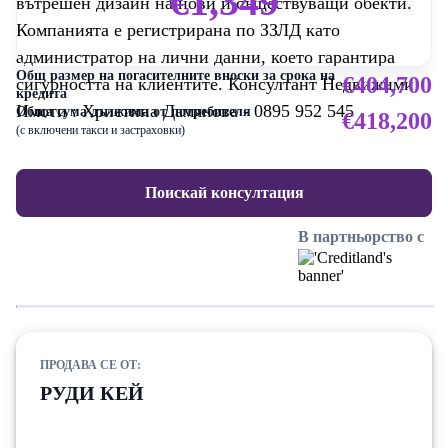
€1,349
вътрешен дизайн на нови и съществуващи обекти.
Компанията е регистрирана по ЗЗЛД като
администратор на лични данни, което гарантира
Общ размер на погасителните вноски за срока на
€404,700
сигурността на клиентите. Консултант Недвижими
кредита
Имоти : Христина Дамянова - 0895 952 545
Обща сума дължима от потребителя
€418,200
(с включени такси и застраховки)
Поискай консултация
В партньорство с
ПРОДАВА СЕ ОТ:
РУДИ КЕЙ