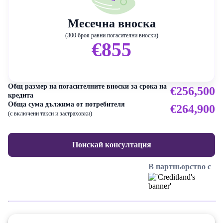
Месечна вноска
(300 броя равни погасителни вноски)
€855
Общ размер на погасителните вноски за срока на
€256,500
кредита
Обща сума дължима от потребителя
€264,900
(с включени такси и застраховки)
Поискай консултация
В партньорство с