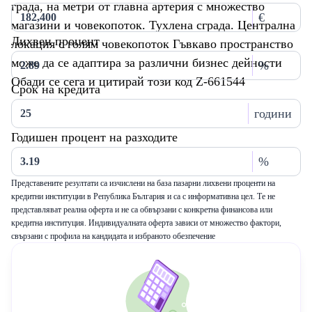
града, на метри от главна артерия с множество
€
магазини и човекопоток. Тухлена сграда. Централна
Лихвен процент
локация с голям човекопоток Гъвкаво пространство
може да се адаптира за различни бизнес дейности
%
Обади се сега и цитирай този код Z-661544
Срок на кредита
години
Годишен процент на разходите
%
Представените резултати са изчислени на база пазарни лихвени проценти на
кредитни институции в Република България и са с информативна цел. Те не
представляват реална оферта и не са обвързани с конкретна финансова или
кредитна институция. Индивидуалната оферта зависи от множество фактори,
свързани с профила на кандидата и избраното обезпечение