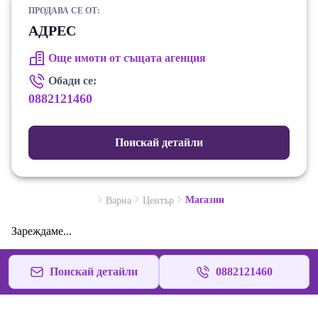
ПРОДАВА СЕ ОТ:
АДРЕС
Още имоти от същата агенция
Обади се:
0882121460
Поискай детайли
Магазин
Варна
Център
Зареждаме...
Поискай детайли
0882121460