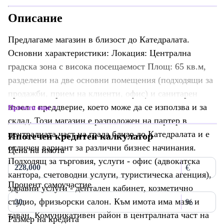
Описание
Предлагаме магазин в близост до Катедралата.
Основни характеристики: Локация: Централна
градска зона с висока посещаемост Площ: 65 кв.м,
разделени на две основни помещения (подходящи за
продажби, прием на клиенти, офис) и санитарен
възел с преддверие, което може да се използва и за
Прочети още
склад. Този магазин е разположен на партер в
централната част на града близо до Катедралата и е
Ипотечен кредитен калкулатор
отличен вариант за различни бизнес начинания.
Цена на имота
Подходящ за търговия, услуги - офис (адвокатска
€
кантора, счетоводни услуги, туристическа агенция),
Процент самоучастие
здравни услуги - дентален кабинет, козметично
студио, фризьорски салон. Към имота има мазе и
%
таван. Комуникативен район в централната част на
Размер на кредита