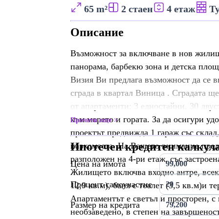
65 m²
2 стаен
4 етаж
Т
Описание
Възможност за включване в нов жилищ
панорама, барбекю зона и детска площ
Визия Ви предлага възможност да се 
сграда в квартал Виница . Сградата щ
от апартаменти: 3 едностайни, 30 двус
към морето и гората. За да осигури у
Прочети още
проектът предвижда 1 гараж със склад
Ипотечен кредитен калкул
паркоместа. На Вашето внимание предс
разположен на 4-ри етаж, със застроен
Цена на имота
Жилището включва входно антре, всеки
Процент самоучастие
12,9 кв.м), баня с тоалет (3,5 кв.м)и те
Апартаментът е светъл и просторен, с
Размер на кредита
необзаведено, в степен на завършенос