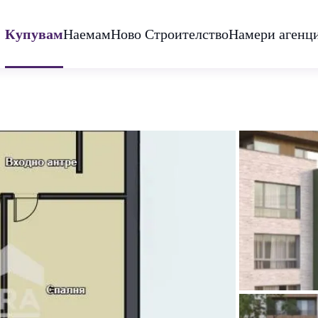
Купувам
Наемам
Ново Строителство
Намери агенц