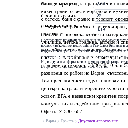
блиндирана входна врата, стени шпакл
Лихвен процент
ключ: гранитогрес в коридора и кухнен
Срок на кредита
г
с латекс, баня с фаянс и теракот, ок
Годишен процент на
Сградата ще разполага с контролиран д
разходите
използват висококачествени материали
Представените резултати са изчислени на база пазарни лихв
училище, детска градина, аптеки и сп
проценти на кредитни институции в Република България и са
за удобен и спокоен живот. Разрешителн
информативна цел. Те не представляват реална оферта и не 
обвързани с конкретна финансова или кредитна институция.
срокът за завършване е 24 месеца от 
Индивидуалната оферта зависи от множество фактори, свър
плащане са гъвкави: 30/30/30/10 или 5
профила на кандидата и избраното обезпечение
развиващ се район на Варна, съчетава
Той предлага чист въздух, панорамни г
центъра на града и морските курорти, 
живот. ЕРА е независим кредитен пос
консултация и съдействие при финанси
Оферта Z-5301602
Варна
Траката
Двустаен апартамент