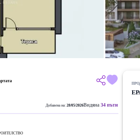
артата
ПРО
ЕР
Видяна
34 пъти
Добавена на:
28/05/2026
РОИТЕЛСТВО