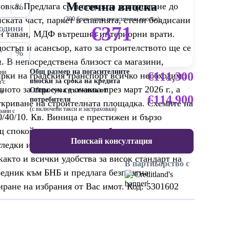
Месечна вноска
овка. Предлага се и опция за довършване до
%
ската част, паркет в спалнята, стени боядисани
(300 броя равни погасителни вноски)
€371
одини
ачен таван, МДФ вътрешни интериорни врати.
остъп и асансьор, като за строителството ще се
%
. В непосредствена близост са магазини,
Общ размер на погасителните
ени
€111,300
ирки на градския транспорт всичко необходимо
вноски за срока на кредита
 с
ото за строеж се очаква през март 2026 г., а
Обща сума дължима от
са
€114,900
потребителя
откриване на строителната площадка. Схемите на
(с включени такси и застраховки)
зани с
0/40/10. Кв. Виница е престижен и бързо
щ спокойствие, зеленина и близост до морето.
Поискай консултация
ледки и модерно строителство, с бърз достъп до
както и всички удобства за висок стандарт на
В партньорство с
редник към БНБ и предлага безплатна
ране на избрания от Вас имот. Код: 5301602