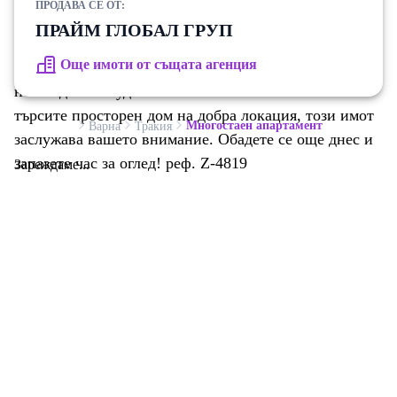
ПРОДАВА СЕ ОТ:
тоалетна ✔️ Асансьор ✔️ Отличен избор както за
ПРАЙМ ГЛОБАЛ ГРУП
семейно жилище, така и за инвестиция 📍 В близост
Още имоти от същата агенция
до магазини, училища, градски транспорт и всичко
необходимо за удобен начин на живот. 📞 Ако
търсите просторен дом на добра локация, този имот
Многостаен апартамент
Варна
Тракия
заслужава вашето внимание. Обадете се още днес и
запазете час за оглед! реф. Z-4819
Зареждаме...