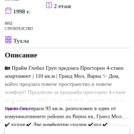
2 етаж
1998 г.
ВИД
СТРОИТЕЛСТВО
Тухла
Описание
🏡 Прайм Глобал Груп предлага Просторен 4-стаен
апартамент | 110 кв.м | Гранд Мол, Варна ✨ Дом,
който предлага повече пространство и повече
комфорт! Предлагам за продажба просторен 4-стаен
апартамент с обща площ 110 кв.м, чистата площ на
имота без тераси 93 кв.м. разположен в един от
Прочети още
комуникативните райони на Варна кв. Гранд Мол.
✔️ кухня ✔️ Две комфортни спални ✔️хол ✔️
Функционално разпределение ✔️ Баня и отделна