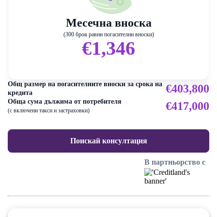
Месечна вноска
(300 броя равни погасителни вноски)
€1,346
Общ размер на погасителните вноски за срока на
€403,800
кредита
Обща сума дължима от потребителя
€417,000
(с включени такси и застраховки)
Поискай консултация
В партньорство с