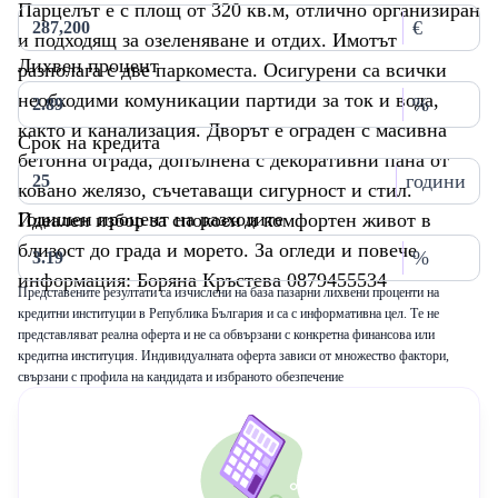
Парцелът е с площ от 320 кв.м, отлично организиран
€
и подходящ за озеленяване и отдих. Имотът
Лихвен процент
разполага с две паркоместа. Осигурени са всички
необходими комуникации партиди за ток и вода,
%
както и канализация. Дворът е ограден с масивна
Срок на кредита
бетонна ограда, допълнена с декоративни пана от
години
ковано желязо, съчетаващи сигурност и стил.
Годишен процент на разходите
Идеален избор за спокоен и комфортен живот в
близост до града и морето. За огледи и повече
%
информация: Боряна Кръстева 0879455534
Представените резултати са изчислени на база пазарни лихвени проценти на
кредитни институции в Република България и са с информативна цел. Те не
представляват реална оферта и не са обвързани с конкретна финансова или
кредитна институция. Индивидуалната оферта зависи от множество фактори,
свързани с профила на кандидата и избраното обезпечение