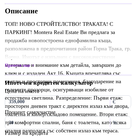
Описание
ТОП! НОВО СТРОЙТЕЛСТВО! ТРАКАТА! С
ПАРКИНГ! Montera Real Estate Ви предлага за
продажба новопостроена еднофамилна къща,
разположена в предпочитания район Горна Трака, гр.
Варна. Имотът е изпълнен с висококачествени
материали и внимание към детайла, завършен до
Прочети още
ключ и с издаден Акт 16. Къщата впечатлява със
светли и просторни помещения, благодарение на
Ипотечен кредитен калкулатор
големите прозорци, осигуряващи изобилие от
Цена на имота
естествена светлина. Разпределение: Първи етаж:
€
просторен дневен тракт с директен излаз към двора,
Процент самоучастие
тоалетна и килер/складово помещение. Втори етаж:
три комфортни спални, баня с тоалетна, като всяка
%
спалня разполага със собствен излаз към тераса.
Размер на кредита