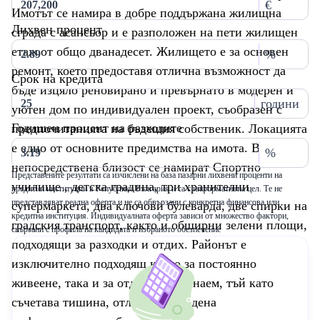
€
Имотът се намира в добре поддържана жилищна
Лихвен процент
сграда с асансьор и е разположен на пети жилищен
етаж от общо дванадесет. Жилището е за основен
%
ремонт, което предоставя отлична възможност да
Срок на кредита
бъде изцяло реновирано и превърнато в модерен и
години
уютен дом по индивидуален проект, съобразен с
Годишен процент на разходите
предпочитанията на бъдещия собственик. Локацията
е едно от основните предимства на имота. В
%
непосредствена близост се намират Спортно
Представените резултати са изчислени на база пазарни лихвени проценти на
училище , детска градина, три хранителни
кредитни институции в Република България и са с информативна цел. Те не
представляват реална оферта и не са обвързани с конкретна финансова или
супермаркета, два ключови булеварда, две спирки на
кредитна институция. Индивидуалната оферта зависи от множество фактори,
градския транспорт, както и обширни зелени площи,
свързани с профила на кандидата и избраното обезпечение
подходящи за разходки и отдих. Районът е
изключително подходящ както за постоянно
живеене, така и за отдаване под наем, тъй като
съчетава тишина, отлично изградена