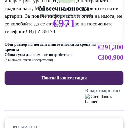
инфраструктура и бърз достъп до централната
Месечна вноска
градска част, Морската градина и основните пътни
артерии. За повече информация и оглед на имота, не
(300 броя равни погасителни вноски)
€971
се колебайте да се свържете с нас на посочените
телефони! ИД Z-35174
Общ размер на погасителните вноски за срока на
€291,300
кредита
Обща сума дължима от потребителя
€300,900
(с включени такси и застраховки)
Поискай консултация
В партньорство с
ПРОДАВА СЕ ОТ: