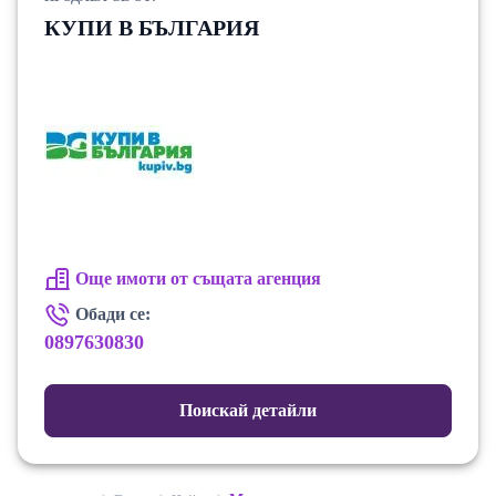
КУПИ В БЪЛГАРИЯ
Още имоти от същата агенция
Обади се:
0897630830
Поискай детайли