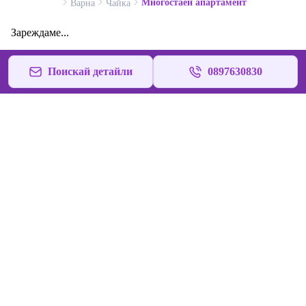
Многостаен апартамент
Варна
Чайка
Зареждаме...
Поискай детайли
0897630830