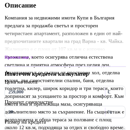
Описание
Компания за недвижими имоти Купи в България
предлага за продажба светъл и просторен
четиристаен апартамент, разположен в един от най-
предпочитаните квартали на град Варна - кв. Чайка.
Жилището е с площ от 107 кв.м и с източно
изложение, което осигурява отлична естествена
Прочети още
светлина и приятна атмосфера през целия ден.
Апартаментът се състои от просторен хол, отделна
Ипотечен кредитен калкулатор
кухня, две самостоятелни спални, баня, отделна
Цена на имота
тоалетна, килер, широк коридор и три тераси, които
€
допринасят за усещането за простор и комфорт. Към
Процент самоучастие
имота има и прилежаща маза, осигуряваща
допълнително място за съхранение. На същия етаж е
%
разположена и обща тераса за ползване с площ
Размер на кредита
около 12 кв.м, подходяща за отдих и свободно време.