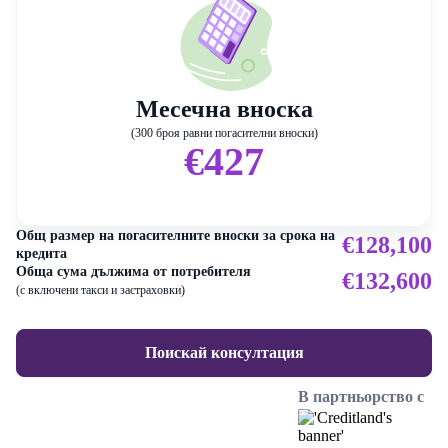
Месечна вноска
(300 броя равни погасителни вноски)
€427
Общ размер на погасителните вноски за срока на
€128,100
кредита
Обща сума дължима от потребителя
€132,600
(с включени такси и застраховки)
Поискай консултация
В партньорство с