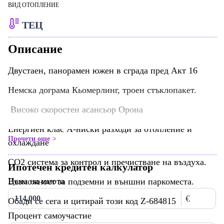
ВИД ОТОПЛЕНИЕ
ТЕЦ
Описание
Двустаен, панорамен южен в сграда пред Акт 16
Немска дограма Кьомерлинг, троен стъклопакет.
Високо скоростен асансьор Орона
Енергиен клас А-ниски разходи за отопление и
Прочети още
охлаждане
CO2 система за контрол и пречистване на въздуха.
Ипотечен кредитен калкулатор
Цена на имота
Възможност за подземни и външни паркоместа.
€
Обади се сега и цитирай този код Z-684815
Процент самоучастие