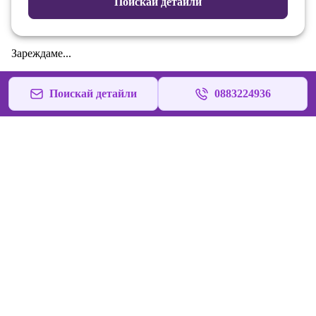
Поискай детайли
Зареждаме...
Поискай детайли
0883224936