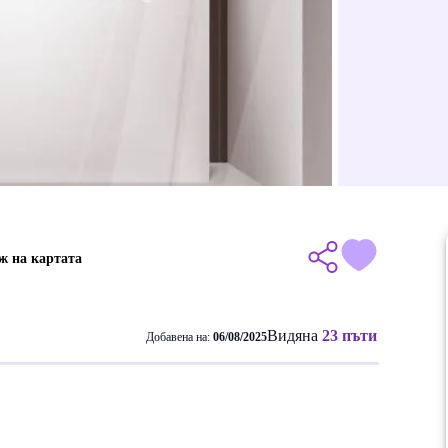
ж на картата
Видяна
23 пъти
Добавена на:
06/08/2025