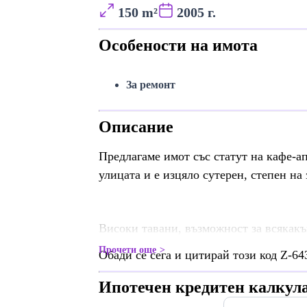
150 m²
2005 г.
Особености на имота
За ремонт
Описание
Предлагаме имот със статут на кафе-а
улицата и е изцяло сутерен, степен на
Високи тавани, възможност за всякакъ
Прочети още
Обади се сега и цитирай този код Z-64
Ипотечен кредитен калкул