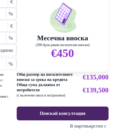
€
%
€
Месечна вноска
%
(300 броя равни погасителни вноски)
€450
одини
%
Общ размер на погасителните
ени
€135,000
вноски за срока на кредита
 с
Обща сума дължима от
са
€139,500
потребителя
(с включени такси и застраховки)
зани с
Поискай консултация
В партньорство с