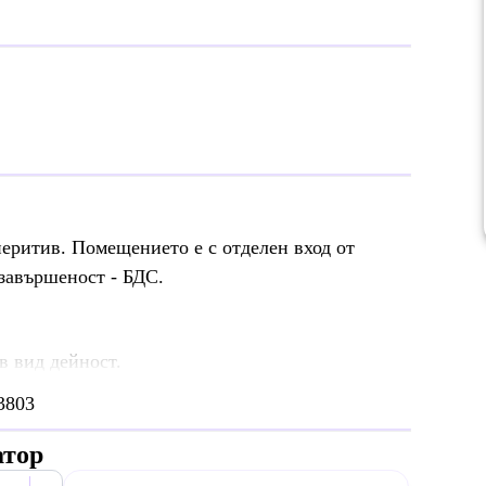
перитив. Помещението е с отделен вход от
 завършеност - БДС.
в вид дейност.
3803
атор