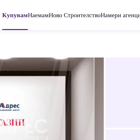
Купувам
Наемам
Ново Строителство
Намери агенц