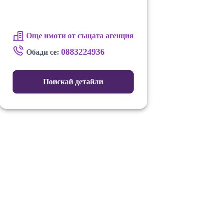
Още имоти от същата агенция
0883224936
Обади се:
Поискай детайли