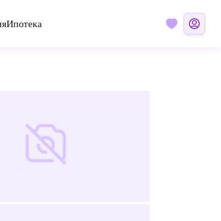
ия
Ипотека