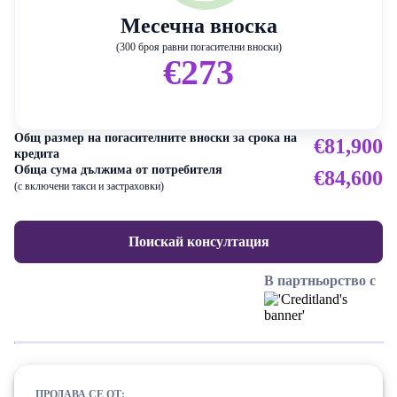
Месечна вноска
(300 броя равни погасителни вноски)
€273
Общ размер на погасителните вноски за срока на
€81,900
кредита
Обща сума дължима от потребителя
€84,600
(с включени такси и застраховки)
Поискай консултация
В партньорство с
ПРОДАВА СЕ ОТ: