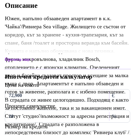
Описание
Южен, напълно обзааведен апартамент в к.к.
'Чайка'/Ривиера Sea village. Жилището се състои от
коридор, кът за хранене - кухня-трапезария, кът за
спане, баня /тоалет и просторна веранда към басейн.
Кухнята е напълно оборудвана с нова техника,
фурна, микровълнова, хладилник Bosch,
Прочети още
отоплението е с японски климатик. Озелененият
двор и басейна създават простор и усещане за малка
Ипотечен кредитен калкулатор
къща с двор. Апартаментът е напълно обзаведен и
Цена на имота
готов за живеене, разполага и с избено помещение.
€
В сградата се живее целогодишно. Подходящ е както
Процент самоучастие
за постоянно живеене, така и за ваканционен имот.
Статут 'студио'/възможност за адресна регистрация и
%
кредитиране/. Сградата е разположена в
Размер на кредита
непосредствена близост до комплекс 'Ривиера клуб' /