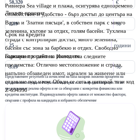
€
Ривиера Sea village и плажа, осигурява едновремено
Лихвен процент
спокойствие и удобство - бърз достъп до центъра на
Варна и 'Златни пясъци', в собствен парк с много
%
зеленина, кътове за отдих, голям басейн. Тухлена
Срок на кредита
сграда с контролиран достъп, много зеленина,
години
басейн със зона за барбекю и отдих. Свободно
Годишен процент на разходите
паркиране в района. Имота има следните
предимства: Отлично местоположение и сграда,
%
напълно обзаведен имот, идеален за живеене или
Представените резултати са изчислени на база пазарни лихвени проценти на
отдаване под наем. Обади се сега и цитирай този код
кредитни институции в Република България и са с информативна цел. Те не
представляват реална оферта и не са обвързани с конкретна финансова или
Z-694990
кредитна институция. Индивидуалната оферта зависи от множество фактори,
свързани с профила на кандидата и избраното обезпечение