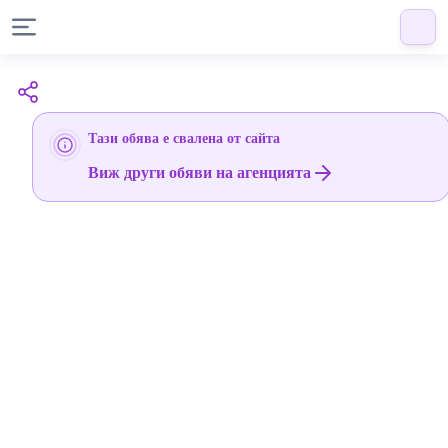
Тази обява е свалена от сайта
Виж други обяви на агенцията