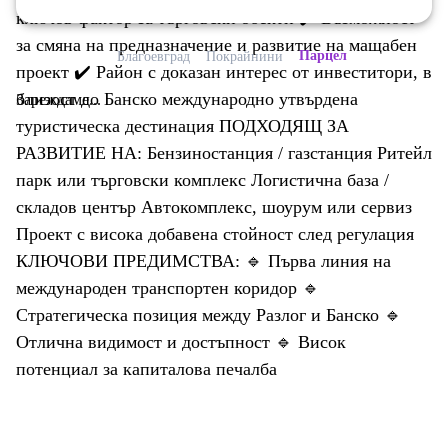
ключов фактор за търговски обекти ✔️ Възможност
за смяна на предназначение и развитие на мащабен
Парцел
Благоевград
Покрайнини
проект ✔️ Район с доказан интерес от инвеститори, в
близост до Банско международно утвърдена
Зареждаме...
туристическа дестинация ПОДХОДЯЩ ЗА
РАЗВИТИЕ НА: Бензиностанция / газстанция Ритейл
парк или търговски комплекс Логистична база /
складов център Автокомплекс, шоурум или сервиз
Проект с висока добавена стойност след регулация
КЛЮЧОВИ ПРЕДИМСТВА: 🔹 Първа линия на
международен транспортен коридор 🔹
Стратегическа позиция между Разлог и Банско 🔹
Отлична видимост и достъпност 🔹 Висок
потенциал за капиталова печалба