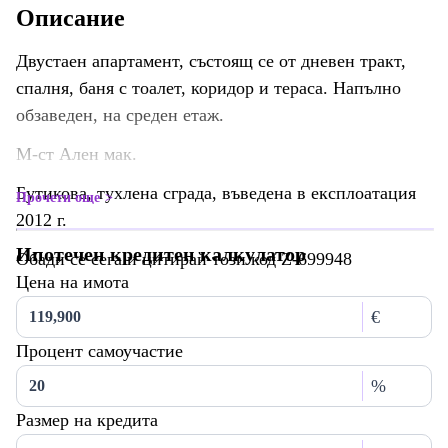
Описание
Двустаен апартамент, състоящ се от дневен тракт,
спалня, баня с тоалет, коридор и тераса. Напълно
обзаведен, на среден етаж.
М-ст Ален мак.
Бутикова, тухлена сграда, въведена в експлоатация
Прочети още
2012 г.
Ипотечен кредитен калкулатор
Обади се сега и цитирай този код Z-699948
Цена на имота
€
Процент самоучастие
%
Размер на кредита