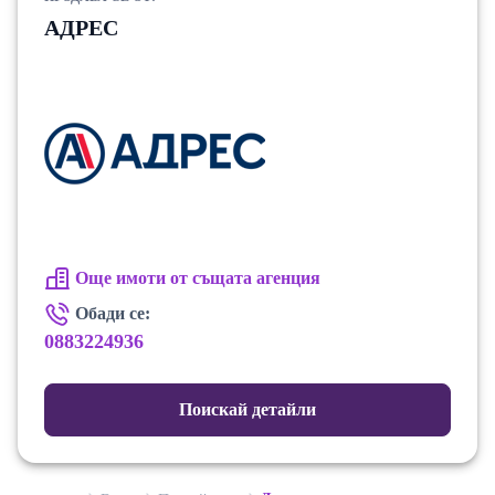
АДРЕС
Още имоти от същата агенция
Обади се:
0883224936
Поискай детайли