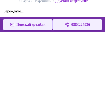
Двустаен апартамент
Варна
Покрайнини
Зареждаме...
Поискай детайли
0883224936