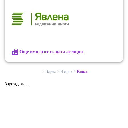
северозапад, което осигурява добра естествена
светлина през целия ден. Подовите настилки са
ламинат и гранитогрес, а отоплението е решено чрез
локално парно. От имота се разкрива панорамната
гледка към морето и града, която ще бъде част от
вашето ежедневие. (yavlenaCOM/166132).
Още имоти от същата агенция
Къща
Варна
Изгрев
Зареждаме...