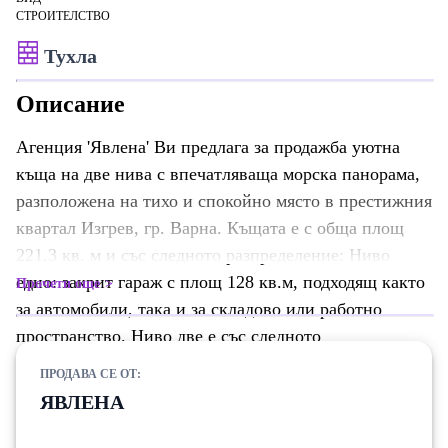
СТРОИТЕЛСТВО
Тухла
Описание
Агенция 'Явлена' Ви предлага за продажба уютна
къща на две нива с впечатляваща морска панорама,
разположена на тихо и спокойно място в престижния
квартал Изгрев, гр. Варна. Къщата е с обща площ
221,3 кв. м и със следното разпределение: Ниво
едно: закрит гараж с площ 128 кв.м, подходящ както
Прочети още
за автомобили, така и за складово или работно
пространство. Ниво две е със следното
разпределение: входно антре, просторен дневен
ПРОДАВА СЕ ОТ:
тракт с кухненска част, две спални като към едната
ЯВЛЕНА
има дрешник, баня с тоалетна и голяма тераса с
панорамна гледка. Изложението е югозапад /