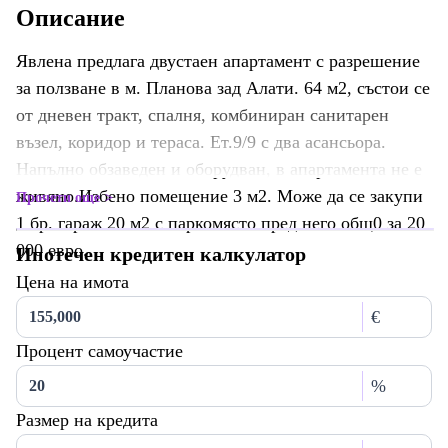
Описание
Явлена предлага двустаен апартамент с разрешение
за ползване в м. Планова зад Алати. 64 м2, състои се
от дневен тракт, спалня, комбиниран санитарен
възел, коридор и тераса. Ет.9/9 с два асансьора.
Напълно обзаведен и оборудван, в апартамента не е
живяно.Избено помещение 3 м2. Може да се закупи
Прочети още
1 бр. гараж 20 м2 с паркомясто пред него общ0 за 20
000 евро.
Ипотечен кредитен калкулатор
Цена на имота
€
Процент самоучастие
%
Размер на кредита