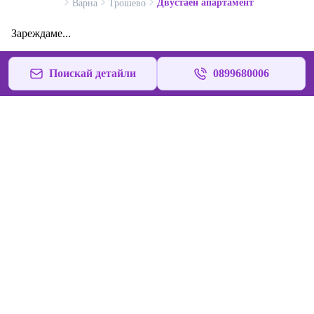
Двустаен апартамент
Варна
Трошево
Зареждаме...
Поискай детайли
0899680006