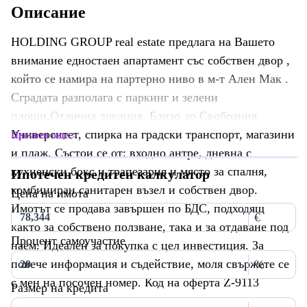
Описание
HOLDING GROUP real estate предлага на Вашето
внимание едностаен апартамент със собствен двор ,
който се намира на партерно ниво в м-т Ален Мак .
Сградата разполага с паркинг и зелени
площи.Отлична локация. Близо до Свободния
Университет, спирка на градски транспорт, магазини
Прочети още
и плаж. Състои се от: входно антре, дневна с
кухненски бокс и трапезария и място за спалня,
Ипотечен кредитен калкулатор
комбиниран санитарен възел и собствен двор.
Цена на имота
Имотът се продава завършен по БДС, подходящ
€
както за собствено ползване, така и за отдаване под
Процент самоучастие
наем. Идеален за покупка с цел инвестиция. За
повече информация и съдействие, моля свържете се
%
с мен на посочен номер. Код на оферта Z-9113
Размер на кредита