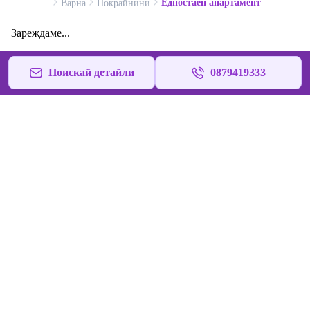
Едностаен апартамент
Варна
Покрайнини
Зареждаме...
Поискай детайли
0879419333