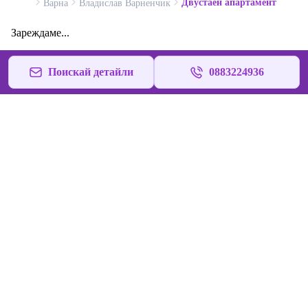
Двустаен апартамент
Варна
Владислав Варненчик
Зареждаме...
Поискай детайли
0883224936