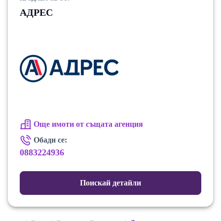
АДРЕС
Още имоти от същата агенция
Обади се:
0883224936
Поискай детайли