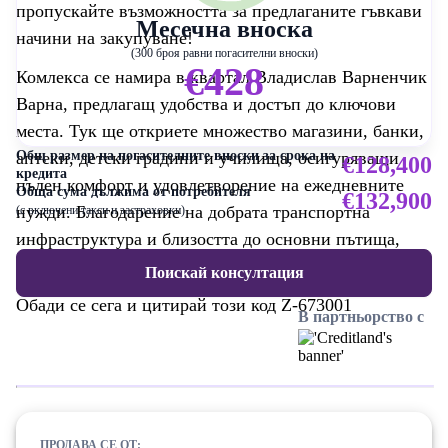
пропускайте възможността за предлаганите гъвкави
Месечна вноска
начини на закупуване!
(300 броя равни погасителни вноски)
€428
Комлекса се намира в квартал Владислав Варненчик
Варна, предлагащ удобства и достъп до ключови
места. Тук ще откриете множество магазини, банки,
аптеки, детски градини и училища, осигуряващи
Общ размер на погасителните вноски за срока на
€128,400
кредита
пълен комфорт и удовлетворение на ежедневните
Обща сума дължима от потребителя
€132,900
нужди. Благодарение на добрата транспортна
(с включени такси и застраховки)
инфраструктура и близостта до основни пътища,
всяко придвижване е бързо и лесно.
Поискай консултация
Обади се сега и цитирай този код Z-673001
В партньорство с
ПРОДАВА СЕ ОТ: