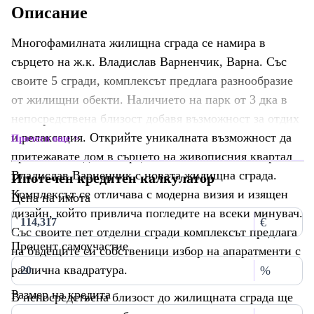
Описание
Многофамилната жилищна сграда се намира в
сърцето на ж.к. Владислав Варненчик, Варна. Със
своите 5 сгради, комплексът предлага разнообразие
от жилищни обекти. Наличието на парк от 3 дка в
непосредствена близост добавя възможност за отдих
и релаксация. Открийте уникалната възможност да
Прочети още
притежавате дом в сърцето на живописния квартал
Владислав Варненчик с новата жилищна сграда.
Ипотечен кредитен калкулатор
Комплексът се отличава с модерна визия и изящен
Цена на имота
дизайн, който привлича погледите на всеки минувач.
€
Със своите пет отделни сгради комплексът предлага
Процент самоучастие
на бъдещите си собственици избор на апаратменти с
различна квадратура.
%
Размер на кредита
В непосредствена близост до жилищната сграда ще