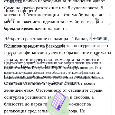
откриете всичко необходимо за пълноценен живот.
€
Само на кратко разстояние има 8 супермаркета, 5
Лихвен процент
аптеки и 3 бензиностанции. Тези удобства правят
%
местоположението идеално за семейства с деца и
Срок на кредита
хора с активен начин на живот.
години
На кратко разстояние се намират 4 банки, 5 училища
и 7 детски градини. Тези удобства осигуряват лесен
Годишен процент на разходите
достъп до финансови услуги, образование и грижа за
%
децата, но и подчертават комфорта на живота в
Представените резултати са изчислени на база пазарни лихвени проценти на
квартал Владислав Варненчик Варна.
кредитни институции в Република България и са с информативна цел. Те не
представляват реална оферта и не са обвързани с конкретна финансова или
Сградата е удобно разположена, гарантирайки
кредитна институция. Индивидуалната оферта зависи от множество фактори,
слънчева светлина и чудесни гледки от всеки
свързани с профила на кандидата и избраното обезпечение
жилищен етаж. Отстоянието от съседните сгради
осигурява усещането за простор и свобода, а
близостта до парка предлага възможност за
релаксация сред зеленина и природа. Не