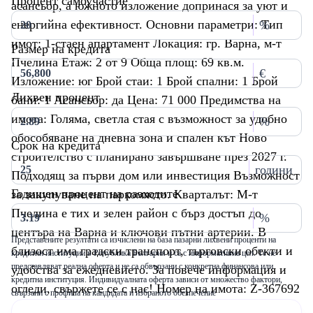
Процент самоучастие
асансьор, а южното изложение допринася за уют и
енергийна ефективност. Основни параметри: Тип
%
имот: 1-стаен апартамент Локация: гр. Варна, м-т
Размер на кредита
Пчелина Етаж: 2 от 9 Обща площ: 69 кв.м.
€
Изложение: юг Брой стаи: 1 Брой спални: 1 Брой
Лихвен процент
бани: 1 Асансьор: да Цена: 71 000 Предимства на
имота: Голяма, светла стая с възможност за удобно
%
обособяване на дневна зона и спален кът Ново
Срок на кредита
строителство с планирано завършване през 2027 г.
години
Подходящ за първи дом или инвестиция Възможност
Годишен процент на разходите
за закупуване на паркомясто. Кварталът: М-т
Пчелина е тих и зелен район с бърз достъп до
%
центъра на Варна и ключови пътни артерии. В
Представените резултати са изчислени на база пазарни лихвени проценти на
близост има градски транспорт, търговски обекти и
кредитни институции в Република България и са с информативна цел. Те не
представляват реална оферта и не са обвързани с конкретна финансова или
удобства за ежедневието. За повече информация и
кредитна институция. Индивидуалната оферта зависи от множество фактори,
огледи, свържете се с нас! Номер на имота: Z-367692
свързани с профила на кандидата и избраното обезпечение