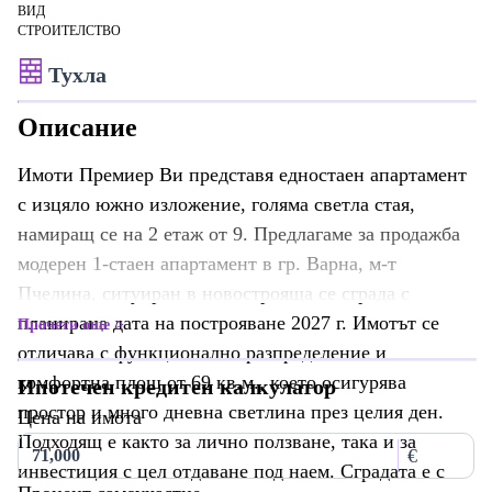
ВИД
СТРОИТЕЛСТВО
Тухла
Описание
Имоти Премиер Ви представя едностаен апартамент
с изцяло южно изложение, голяма светла стая,
намиращ се на 2 етаж от 9. Предлагаме за продажба
модерен 1-стаен апартамент в гр. Варна, м-т
Пчелина, ситуиран в новострояща се сграда с
планирана дата на построяване 2027 г. Имотът се
Прочети още
отличава с функционално разпределение и
комфортна площ от 69 кв.м., което осигурява
Ипотечен кредитен калкулатор
простор и много дневна светлина през целия ден.
Цена на имота
Подходящ е както за лично ползване, така и за
€
инвестиция с цел отдаване под наем. Сградата е с