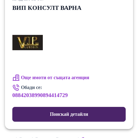
ВИП КОНСУЛТ ВАРНА
Още имоти от същата агенция
Обади се:
08842038990894414729
Поискай детайли