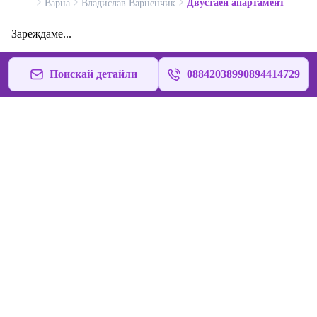
Двустаен апартамент
Варна
Владислав Варненчик
Зареждаме...
Поискай детайли
08842038990894414729