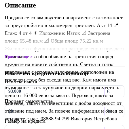
Описание
Продава се голям двустаен апартамент с възможност
за преустройство в маломерен тристаен. Акт 14 📍
Етаж: 4 от 4 ☀ Изложение: Изток 📐 Застроена
площ: 65.48 кв.м 📐 Обща площ: 75.22 кв.м
Жилището е функционално разпределено и предлага
възможност за обособяване на трета стая според
Прочети още
нуждите на новите собственици. Светъл и топъл
апартамент с източно изложение, разположен на
Ипотечен кредитен калкулатор
последен етаж без съседи над вас. Към имота има
Цена на имота
възможност за закупуване на дворни паркоместа на
€
цена от 16 000 евро за място. Подходящ както за
Процент самоучастие
живеене, така и за инвестиция с добра доходност от
отдаване под наем. За повече информация и оглед се
%
свържете с нас. 08888 94 799 Виктория Ястребова
Размер на кредита