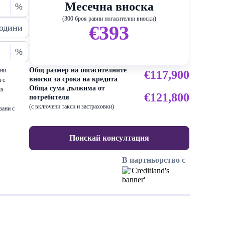
Месечна вноска
%
(300 броя равни погасителни вноски)
€393
одини
%
Общ размер на погасителните
ени
€117,900
вноски за срока на кредита
 с
Обща сума дължима от
са
€121,800
потребителя
(с включени такси и застраховки)
зани с
Поискай консултация
В партньорство с