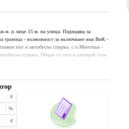
в.м. и лице 15 м. на улица. Подходящ за
а граница - възможност за включване във ВиК -
главен път и автобусна спирка. с.о.Ментеше -
автобусна спирка. Обади се сега и цитирай този
атор
€
%
€