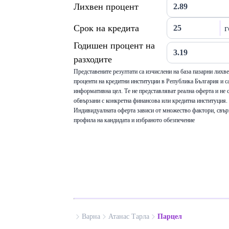
Лихвен процент
Срок на кредита
г
Годишен процент на
разходите
Представените резултати са изчислени на база пазарни лихв
проценти на кредитни институции в Република България и са
информативна цел. Те не представляват реална оферта и не 
обвързани с конкретна финансова или кредитна институция.
Индивидуалната оферта зависи от множество фактори, свър
профила на кандидата и избраното обезпечение
Варна
Атанас Тарла
Парцел