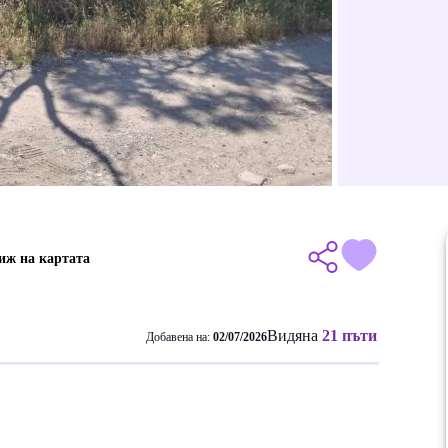
иж на картата
Видяна
21 пъти
Добавена на:
02/07/2026