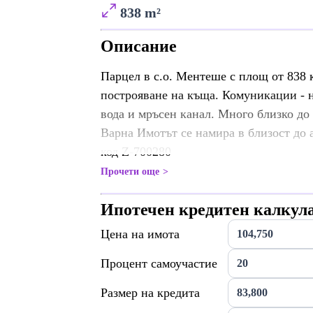
838 m²
Описание
Парцел в с.о. Ментеше с площ от 838 к
построяване на къща. Комуникации - н
вода и мръсен канал. Много близко до 
Варна Имотът се намира в близост до 
код Z-700280
Прочети още
Ипотечен кредитен калкул
Цена на имота
Процент самоучастие
Размер на кредита