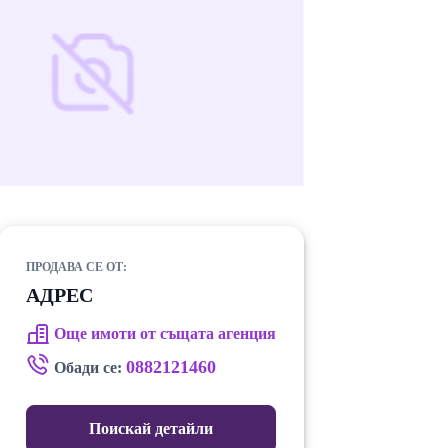
ПРОДАВА СЕ ОТ:
АДРЕС
Още имоти от същата агенция
0882121460
Обади се:
Поискай детайли