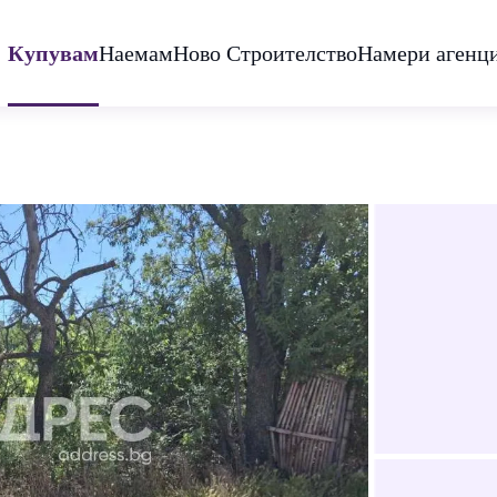
Купувам
Наемам
Ново Строителство
Намери агенц