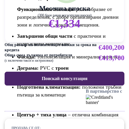
Месечна вноска
Функционални жилища:
разнообразие от
(300 броя равни погасителни вноски)
разпределения, с добре организирани дневни
€1,334
зони и логични „мокри“ помещения.
Завършени общи части
с практични и
издръжливи материали:
Общ размер на погасителните вноски за срока на
€400,200
кредита
Обща сума дължима от потребителя
Фасада:
топлоизолация и минерални мазилки
€413,700
(с включени такси и застраховки)
Дограма:
PVC с
троен
стъклопакет
и
енерджи стъкло
Поискай консултация
Подготвена климатизация:
положени тръбни
В партньорство с
пътища за климатици
Център + тиха улица
– отлична комбинация
за живеене и инвестиция
ПРОДАВА СЕ ОТ: