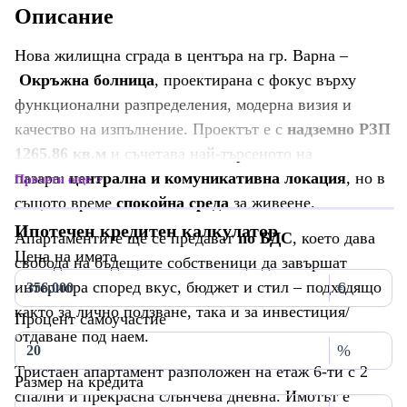
Описание
Нова жилищна сграда в центъра на гр. Варна –
Окръжна болница
, проектирана с фокус върху
функционални разпределения, модерна визия и
качество на изпълнение. Проектът е с
надземно РЗП
1265.86 кв.м
и съчетава най-търсеното на
пазара:
централна и комуникативна локация
, но в
Прочети още
същото време
спокойна среда
за живеене.
Ипотечен кредитен калкулатор
Апартаментите ще се предават
по БДС
, което дава
Цена на имота
свобода на бъдещите собственици да завършат
интериора според вкус, бюджет и стил – подходящо
€
както за лично ползване, така и за инвестиция/
Процент самоучастие
отдаване под наем.
%
Тристаен апартамент разположен на етаж 6-ти с 2
Размер на кредита
спални и прекрасна слънчева дневна. Имотът е