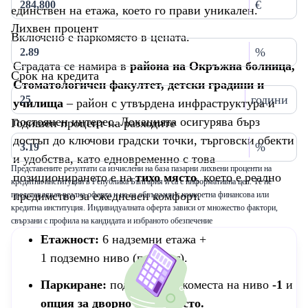
€
единствен на етажа, което го прави уникален.
Лихвен процент
Включено е паркомясто в цената.
%
Сградата се намира в
района на Окръжна болница,
Срок на кредита
Стоматологичен факултет, детски градини и
години
училища
– район с утвърдена инфраструктура и
постоянен интерес. Локацията осигурява бърз
Годишен процент на разходите
достъп до ключови градски точки, търговски обекти
%
и удобства, като едновременно с това
Представените резултати са изчислени на база пазарни лихвени проценти на
позиционирането е на
тихо място
, което е реално
кредитни институции в Република България и са с информативна цел. Те не
предимство за ежедневен комфорт.
представляват реална оферта и не са обвързани с конкретна финансова или
кредитна институция. Индивидуалната оферта зависи от множество фактори,
свързани с профила на кандидата и избраното обезпечение
Етажност:
6 надземни етажа +
1
подземно ниво (паркинг).
Паркиране:
подземни паркоместа на ниво
-1
и
опция за дворно паркомясто.