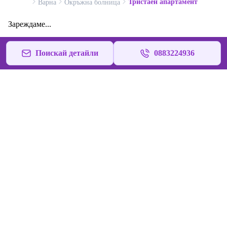
Тристаен апартамент
Варна
Окръжна болница
Зареждаме...
Поискай детайли
0883224936