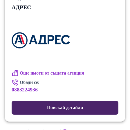
АДРЕС
Още имоти от същата агенция
Обади се:
0883224936
Поискай детайли