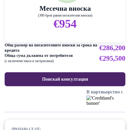
Месечна вноска
(300 броя равни погасителни вноски)
€954
Общ размер на погасителните вноски за срока на
€286,200
кредита
Обща сума дължима от потребителя
€295,500
(с включени такси и застраховки)
Поискай консултация
В партньорство с
ПРОДАВА СЕ ОТ: