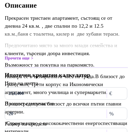
Описание
Прекрасен тристаен апартамент, състоящ се от
дневна 24 кв.м. , две спални по 12,2 и 12.5
кв.м.,баня с тоалетна, килер и две хубави тераси.
Предпочитано място за много млади семейства и
клиенти, търсещи добра инвестиция.
Прочети още
Възможност за покупка на паркомясто.
Ипотечен кредитен калкулатор
Намира се в централната част на града.В близост до
Цена на имота
Гранд мол, Трети корпус на Икономически
апартамент, много училища и супермаркети.
€
Процент самоучастие
В непосредствена близост до всички пътни главни
артерии.
%
Строителство с висококачествени енергоспестяващи
Размер на кредита
материали.