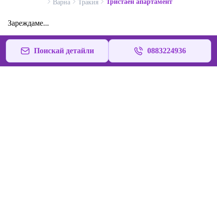
Тристаен апартамент
Варна
Тракия
Зареждаме...
Поискай детайли
0883224936