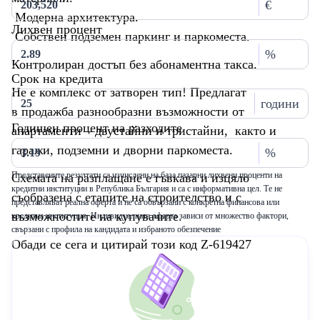
€
Модерна архитектура.
Лихвен процент
Собствен подземен паркинг и паркоместа.
%
Контролиран достъп без абонаментна такса.
Срок на кредита
Не е комплекс от затворен тип! Предлагат
години
в продажба разнообразни възможности от
Годишен процент на разходите
апартаменти – двустайни и тристайни, както и
гаражи, подземни и дворни паркоместа.
%
Представените резултати са изчислени на база пазарни лихвени проценти на
Схемата на разплащане е гъвкава и изцяло
кредитни институции в Република България и са с информативна цел. Те не
съобразена с етапите на строителство и с
представляват реална оферта и не са обвързани с конкретна финансова или
възможностите на купувачите.
кредитна институция. Индивидуалната оферта зависи от множество фактори,
свързани с профила на кандидата и избраното обезпечение
Обади се сега и цитирай този код Z-619427