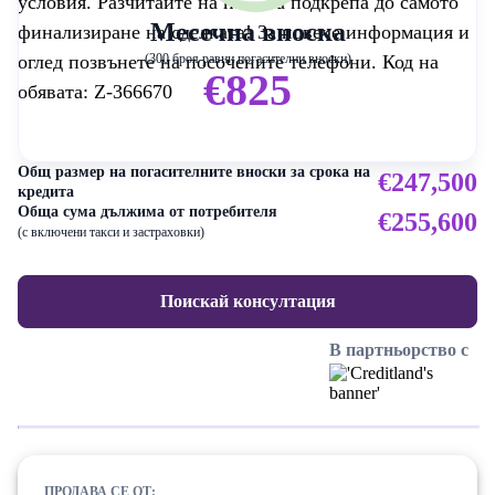
условия. Разчитайте на нашата подкрепа до самото
Месечна вноска
финализиране на сделката! За повече информация и
оглед позвънете на посочените телефони. Код на
(300 броя равни погасителни вноски)
€825
обявата: Z-366670
Общ размер на погасителните вноски за срока на
€247,500
кредита
Обща сума дължима от потребителя
€255,600
(с включени такси и застраховки)
Поискай консултация
В партньорство с
ПРОДАВА СЕ ОТ: