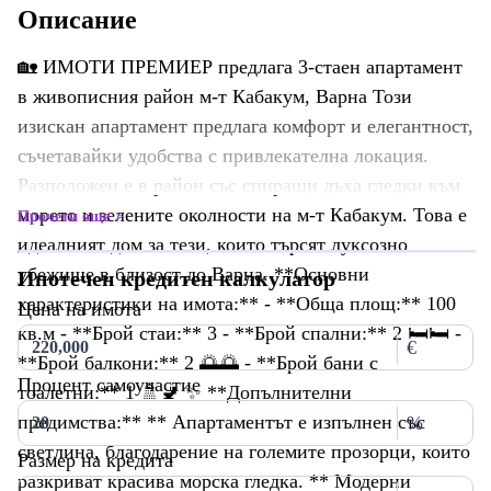
Описание
🏡 ИМОТИ ПРЕМИЕР предлага 3-стаен апартамент
в живописния район м-т Кабакум, Варна Този
изискан апартамент предлага комфорт и елегантност,
съчетавайки удобства с привлекателна локация.
Разположен е в район със спиращи дъха гледки към
морето и зелените околности на м-т Кабакум. Това е
Прочети още
идеалният дом за тези, които търсят луксозно
убежище в близост до Варна. **Основни
Ипотечен кредитен калкулатор
характеристики на имота:** - **Обща площ:** 100
Цена на имота
кв.м - **Брой стаи:** 3 - **Брой спални:** 2 🛏️🛏️ -
€
**Брой балкони:** 2 🌅🌅 - **Брой бани с
Процент самоучастие
тоалетни:** 1 🚿🚽 ✨ **Допълнителни
предимства:** ** Апартаментът е изпълнен със
%
светлина, благодарение на големите прозорци, които
Размер на кредита
разкриват красива морска гледка. ** Модерни