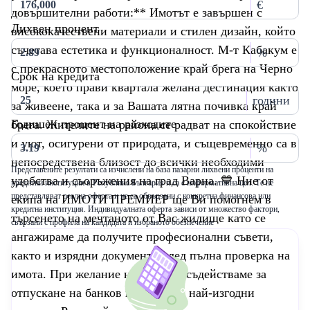
€
довършителни работи:** Имотът е завършен с
Лихвен процент
висококачествени материали и стилен дизайн, който
съчетава естетика и функционалност. М-т Кабакум е
%
с прекрасното местоположение край брега на Черно
Срок на кредита
море, което прави квартала желана дестинация както
години
за живеене, така и за Вашата лятна почивка край
Годишен процент на разходите
брега. Жителите на района се радват на спокойствие
и уют, осигурени от природата, и същевременно са в
%
непосредствена близост до всички необходими
Представените резултати са изчислени на база пазарни лихвени проценти на
удобства и съоръжения на град Варна. 💙 Ние от
кредитни институции в Република България и са с информативна цел. Те не
представляват реална оферта и не са обвързани с конкретна финансова или
екипа на ИМОТИ ПРЕМИЕР ще Ви помогнем в
кредитна институция. Индивидуалната оферта зависи от множество фактори,
търсенето на мечтаното от Вас жилище като се
свързани с профила на кандидата и избраното обезпечение
ангажираме да получите професионални съвети,
както и изрядни документи след пълна проверка на
имота. При желание на клиента съдействаме за
отпускане на банков кредит при най-изгодни