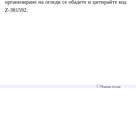
организиране на огледи се обадете и цитирайте код
Z-381592.
Последвайте ни:
+359 87 7806262
office@zimoti.com
Отдел “Обслужване на клиенти” е на разположение в делнични