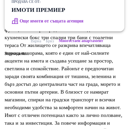
ПРОДАВА СЕ ОТ:
проектирани с внимание към детайла, а цялостната
ИМОТИ ПРЕМИЕР
концепция създава усещане за висок клас жилищна
Още имоти от същата агенция
среда. Имотът предлага изключително
функционално разпределение: всекидневна с
кухненски бокс три спални три бани с тоалетни
Многостаен апартамент
Варна
Бриз
тераса От жилището се разкрива впечатляваща
морска панорама, която е един от най-силните
Зареждаме...
акценти на имота и създава усещане за простор,
светлина и спокойствие. Районът е предпочитан
заради своята комбинация от тишина, зеленина и
бърз достъп до централната част на града, морето и
основни пътни артерии. В близост се намират
магазини, спирки на градски транспорт и всички
необходими удобства за комфортен начин на живот.
Имот с отличен потенциал както за лично ползване,
така и за инвестиция. За повече информация и