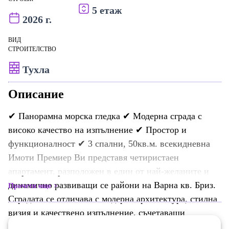
5 етаж
2026 г.
ВИД
СТРОИТЕЛСТВО
Тухла
Описание
✔ Панорамна морска гледка ✔ Модерна сграда с
високо качество на изпълнение ✔ Простор и
функционалност ✔ 3 спални, 50кв.м. всекидневна
Имоти Премиер Ви представя четиристаен
апартамент, разположен в един от най-желаните и
динамично развиващи се райони на Варна кв. Бриз.
Прочети още
Сградата се отличава с модерна архитектура, стилна
визия и качествено изпълнение, съчетаващи
комфорт, естетика и дълготрайност. Общите части са