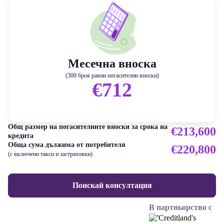
Месечна вноска
(300 броя равни погасителни вноски)
€712
Общ размер на погасителните вноски за срока на
€213,600
кредита
Обща сума дължима от потребителя
€220,800
(с включени такси и застраховки)
Поискай консултация
В партньорство с