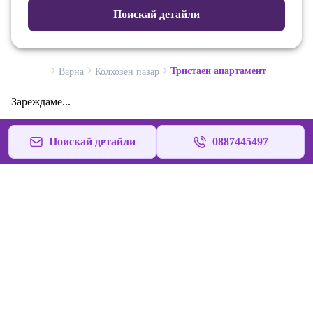
Поискай детайли
Тристаен апартамент
Варна
Колхозен пазар
Зареждаме...
Поискай детайли
0887445497