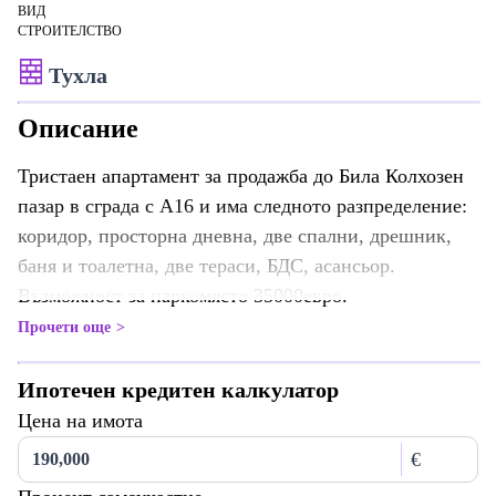
ВИД
СТРОИТЕЛСТВО
Тухла
Описание
Тристаен апартамент за продажба до Била Колхозен
пазар в сграда с А16 и има следното разпределение:
коридор, просторна дневна, две спални, дрешник,
баня и тоалетна, две тераси, БДС, асансьор.
Възможност за паркомясто 35000евро.
Прочети още
Ипотечен кредитен калкулатор
Цена на имота
€