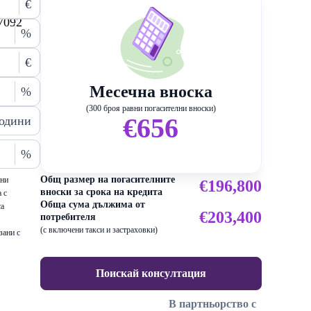
€
7092
%
€
Месечна вноска
%
(300 броя равни погасителни вноски)
€656
одини
%
Общ размер на погасителните
ени
€196,800
вноски за срока на кредита
 с
Обща сума дължима от
са
€203,400
потребителя
(с включени такси и застраховки)
зани с
Поискай консултация
В партньорство с