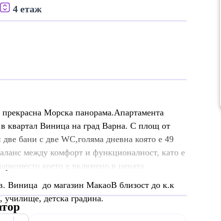
4 етаж
с прекрасна Морска панорама.Апартамента
в квартал Виница на град Варна. С площ от
и две бани с две WC,голяма дневна която е 49
баланс между комфорт и функционалност, като е
аркоместо което е включено в цената.
в. Виница до магазин МакаоВ близост до к.к
, училище, детска градина.
атор