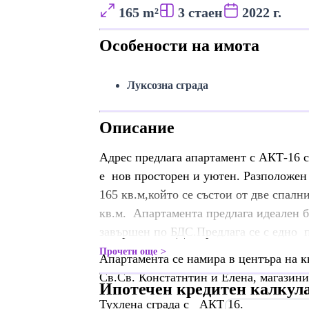
165 m²
3 стаен
2022 г.
Особености на имота
Луксозна сграда
Описание
Адрес предлага апартамент с АКТ-16 
е нов просторен и уютен. Разположен 
165 кв.м,който се състои от две спалн
кв.м. Апартамента предлага идеален 
завършен по БДС.Предлага се с едно п
Прочети още
Апартамента се намира в центъра на к
Св.Св. Констатнтин и Елена, магазини
Ипотечен кредитен калкул
Тухлена сграда с АКТ 16.