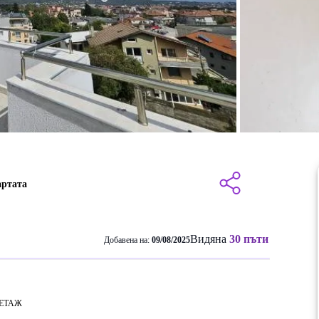
артата
Видяна
30 пъти
Добавена на:
09/08/2025
ЕТАЖ