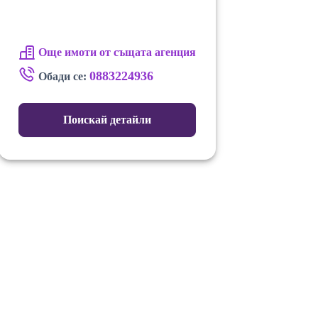
Още имоти от същата агенция
0883224936
Обади се:
Поискай детайли