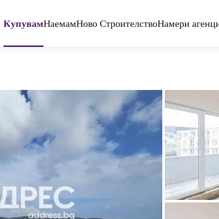
Купувам
Наемам
Ново Строителство
Намери агенц