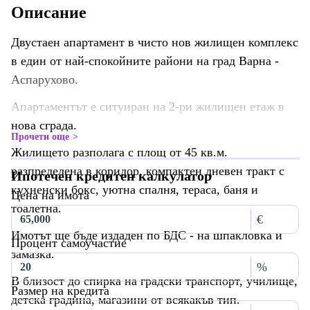
Описание
Двустаен апартамент в чисто нов жилищен комплекс
в един от най-спокойните райони на град Варна -
Аспарухово.
Апартаментът е ситуиран на 2-ри жилищен етаж в
нова сграда.
Прочети още
Жилището разполага с площ от 45 кв.м.
разпределена в коридор, компактен дневен тракт с
Ипотечен кредитен калкулатор
кухненски бокс, уютна спалня, тераса, баня и
Цена на имота
тоалетна.
€
Имотът ще бъде издаден по БДС - на шпакловка и
Процент самоучастие
замазка.
%
В близост до спирка на градски транспорт, училище,
Размер на кредита
детска градина, магазини от всякакъв тип.