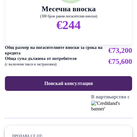
Месечна вноска
(300 броя равни погасителни вноски)
€244
Общ размер на погасителните вноски за срока на
€73,200
кредита
Обща сума дължима от потребителя
€75,600
(с включени такси и застраховки)
Поискай консултация
В партньорство с
ПРОДАВА СЕ ОТ: