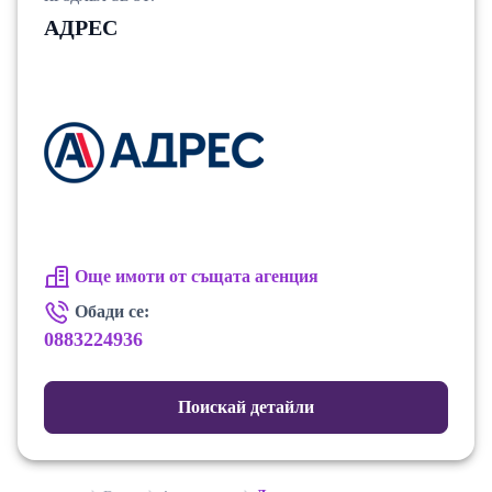
АДРЕС
Още имоти от същата агенция
Обади се:
0883224936
Поискай детайли