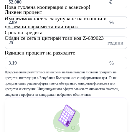
€
Нова тухлена кооперация с асансьор!
Лихвен процент
Има възможност за закупуване на външни и
%
подземни паркоместа или гараж..
Срок на кредита
Обади се сега и цитирай този код Z-689023
години
Годишен процент на разходите
%
Представените резултати са изчислени на база пазарни лихвени проценти на
кредитни институции в Република България и са с информативна цел. Те не
представляват реална оферта и не са обвързани с конкретна финансова или
кредитна институция. Индивидуалната оферта зависи от множество фактори,
свързани с профила на кандидата и избраното обезпечение