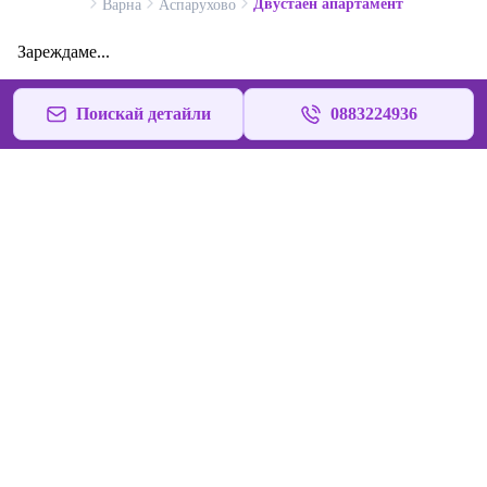
Двустаен апартамент
Варна
Аспарухово
Зареждаме...
Поискай детайли
0883224936