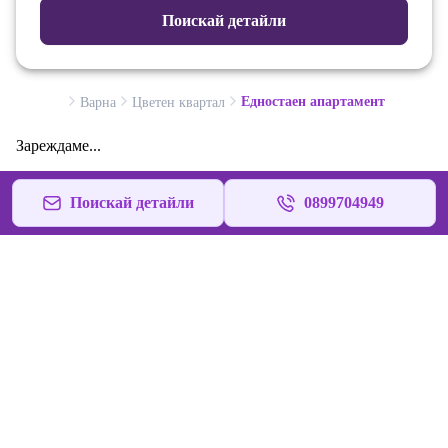
Поискай детайли
Едностаен апартамент
Варна
Цветен квартал
Зареждаме...
Поискай детайли
0899704949