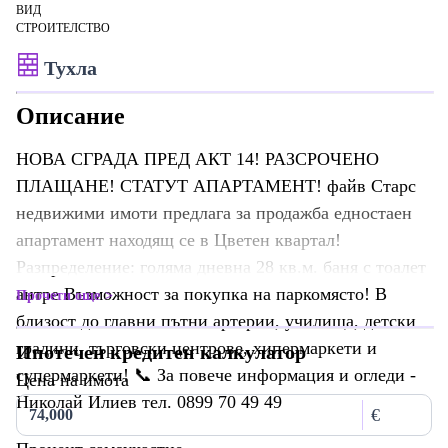
ВИД
СТРОИТЕЛСТВО
Тухла
Описание
НОВА СГРАДА ПРЕД АКТ 14! РАЗСРОЧЕНО
ПЛАЩАНЕ! СТАТУТ АПАРТАМЕНТ! файв Старс
недвижими имоти предлага за продажба едностаен
апартамент находящ се в Цветен квартал!
Разпределение: голяма дневна 28 кв.м. баня с тоалет
антре Възможност за покупка на паркомясто! В
Прочети още
близост до главни пътни артерии, училища, детски
градини, търговски центрове, хипермаркети и
Ипотечен кредитен калкулатор
супермаркети! 📞 За повече информация и огледи -
Цена на имота
Николай Илиев тел. 0899 70 49 49
€