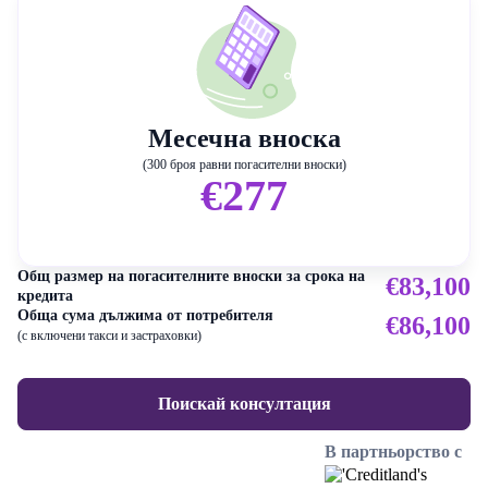
Месечна вноска
(300 броя равни погасителни вноски)
€277
Общ размер на погасителните вноски за срока на
€83,100
кредита
Обща сума дължима от потребителя
€86,100
(с включени такси и застраховки)
Поискай консултация
В партньорство с