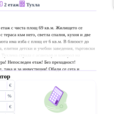
2 етаж
Тухла
 етаж с чиста площ 69 кв.м. Жилището се
с тераса към него, светла спалня, кухня и две
та има изба с площ от 6 кв.м. В близост до
, елитни детски и учебни заведения, търговски
 Тухлена сграда с асансьор и контрол на
ура! Непоследен етаж! Без преходност!
 така и за инвестиция! Обади се сега и
атор
€
%
€