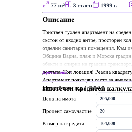
77 m²
3 стаен
1999 г.
Описание
Тристаен тухлен апартамент на среден
състои от входно антре, просторен хол 
отделни санитарни помещения. Към имо
Община Варна, плаж и Морска градина
обекти и спирки на градски транспорт.
достъпа. Топ локация! Реална квадрат
Прочети още
Апартамент подходящ както за живеене,
Ипотечен кредитен калкул
цитирай този код Z-680400
Цена на имота
Процент самоучастие
Размер на кредита