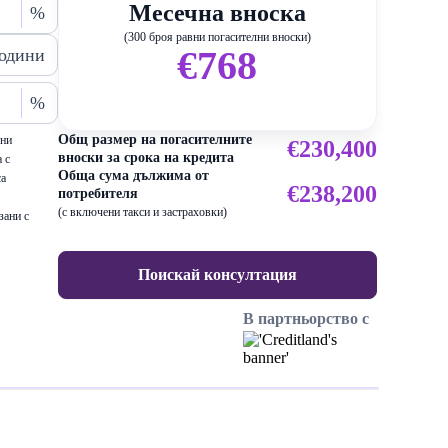
Месечна вноска
%
(300 броя равни погасителни вноски)
€768
одини
%
Общ размер на погасителните
ени
€230,400
вноски за срока на кредита
 с
Обща сума дължима от
са
€238,200
потребителя
(с включени такси и застраховки)
зани с
Поискай консултация
В партньорство с