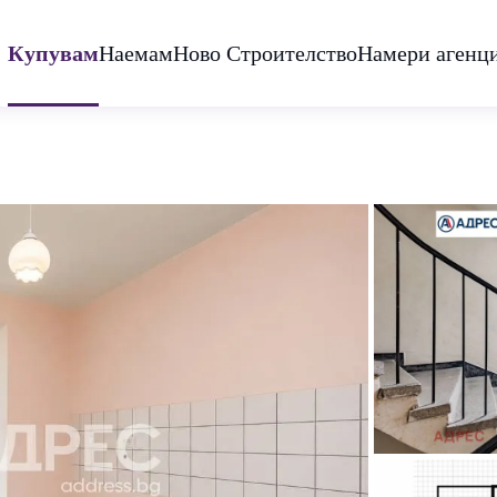
Купувам
Наемам
Ново Строителство
Намери агенц