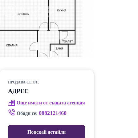
ПРОДАВА СЕ ОТ:
АДРЕС
Още имоти от същата агенция
0882121460
Обади се:
Поискай детайли