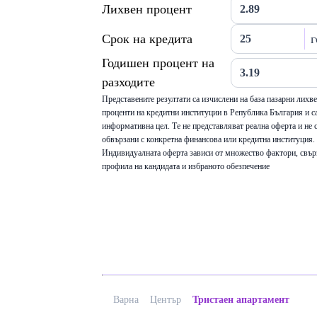
Лихвен процент
Срок на кредита
г
Годишен процент на
разходите
Представените резултати са изчислени на база пазарни лихв
проценти на кредитни институции в Република България и са
информативна цел. Те не представляват реална оферта и не 
обвързани с конкретна финансова или кредитна институция.
Индивидуалната оферта зависи от множество фактори, свър
профила на кандидата и избраното обезпечение
Варна
Център
Тристаен апартамент