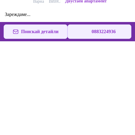
Двустаен апартамент
Варна
ВИНС
Зареждаме...
Поискай детайли
0883224936