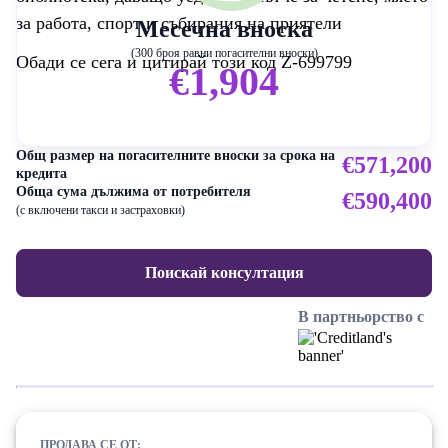
за работа, спорт и събирания на приятели
Месечна вноска
(300 броя равни погасителни вноски)
Обади се сега и цитирай този код Z-699799
€1,904
Общ размер на погасителните вноски за срока на
€571,200
кредита
Обща сума дължима от потребителя
€590,400
(с включени такси и застраховки)
Поискай консултация
В партньорство с
ПРОДАВА СЕ ОТ: