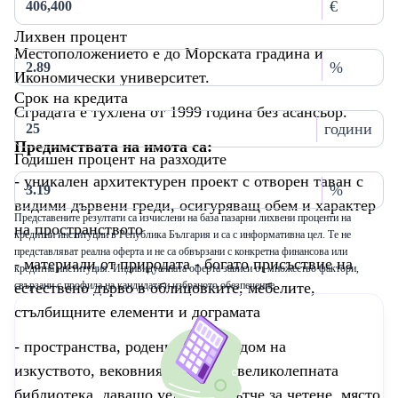
€
Лихвен процент
Местоположението е до Морската градина и
%
Икономически университет.
Срок на кредита
Сградата е тухлена от 1999 година без асансьор.
години
Предимствата на имота са:
Годишен процент на разходите
- уникален архитектурен проект с отворен таван с
%
видими дървени греди, осигуряващ обем и характер
Представените резултати са изчислени на база пазарни лихвени проценти на
на пространството
кредитни институции в Република България и са с информативна цел. Те не
представляват реална оферта и не са обвързани с конкретна финансова или
- материали от природата - богато присъствие на
кредитна институция. Индивидуалната оферта зависи от множество фактори,
естествено дърво в облицовките, мебелите,
свързани с профила на кандидата и избраното обезпечение
стълбищните елементи и дограмата
- пространства, родени да бъдат дом на
изкуството, вековния пристан - великолепната
библиотека, даващо уединено кътче за четене, място