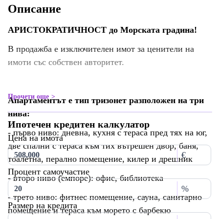
Описание
АРИСТОКРАТИЧНОСТ до Морската градина!
В продажба е изключителен имот за ценители на
имоти със собствен авторитет.
Прочети още
Апартаментът е тип тризонет разположен на три
нива:
Ипотечен кредитен калкулатор
- първо ниво: дневна, кухня с тераса пред тях на юг,
Цена на имота
две спални с тераса към тих вътрешен двор, баня,
€
тоалетна, перално помещение, килер и дрешник
Процент самоучастие
- второ ниво (емпоре): офис, библиотека
%
- трето ниво: фитнес помещение, сауна, санитарно
Размер на кредита
помещение и тераса към морето с барбекю