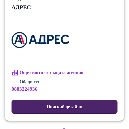
АДРЕС
Още имоти от същата агенция
Обади се:
0883224936
Поискай детайли