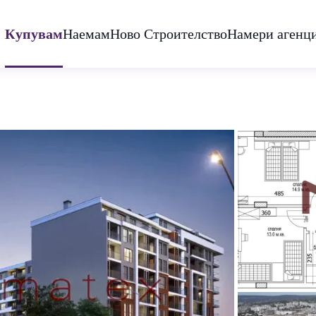
Купувам
Наемам
Ново Строителство
Намери агенц