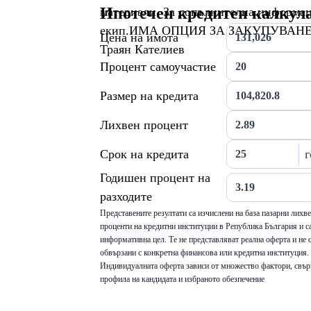
Ипотечен кредитен калкул
материали. За допълнителна информаци
екип.ИМА ОПЦИЯ ЗА ЗАКУПУВАНЕ 
Цена на имота
Траян Кателиев
Процент самоучастие
Размер на кредита
Лихвен процент
Срок на кредита
г
Годишен процент на
разходите
Представените резултати са изчислени на база пазарни лихв
проценти на кредитни институции в Република България и са
информативна цел. Те не представляват реална оферта и не 
обвързани с конкретна финансова или кредитна институция.
Индивидуалната оферта зависи от множество фактори, свър
профила на кандидата и избраното обезпечение