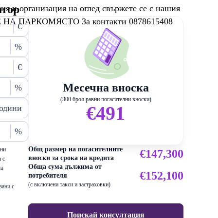
атор
я и организация на оглед свържете се с нашия
НА ПАРКОМЯСТО За контакти 0878615408
€
%
€
Месечна вноска
%
(300 броя равни погасителни вноски)
€491
одини
%
Общ размер на погасителните
ени
€147,300
вноски за срока на кредита
 с
Обща сума дължима от
са
€152,100
потребителя
(с включени такси и застраховки)
зани с
Поискай консултация