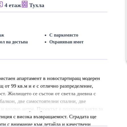
4 етаж
Тухла
аж
С паркомясто
ол на достьпа
Охраняван имот
ристаен апартамент в новостартиращ модерен
 от 99 кв.м и е с отлично разпределение,
т. Жилището се състои от светла дневна с
балкон, две самостоятелни спални, две
 входно антре. Проектът е подходящ както за
стиция с висока възвращаемост. Сградата ще
ти с внимание към детайла и качествени