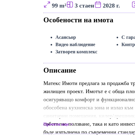
99 m²
3 стаен
2028 г.
Особености на имота
Асансьор
С гар
Видео наблюдение
Контр
Затворен комплекс
Описание
Матекс Имоти предлага за продажба т
жилищен проект. Имотът е с обща площ
осигуряващо комфорт и функционалнос
обособена кухненска зона и излаз към 
санитарни помещения, килер/дрешник и
собствено ползване, така и като инве
Прочети още
бъде изпълнена по съвременни стандар