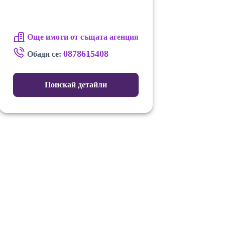
Още имоти от същата агенция
0878615408
Обади се:
Поискай детайли