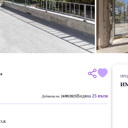
та
ПРО
И
Видяна
25 пъти
Добавена на:
24/09/2025
ТАЖ