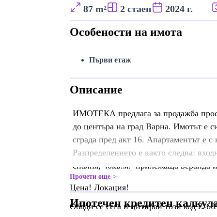
87 m²
2 стаен
2024 г.
Особености на имота
Първи етаж
Описание
ИМОТЕКА предлага за продажба прост
до центъра на град Варна. Имотът е с
сграда пред акт 16. Апартаментът е с
Разпределението е както следва: вход
спалня, 40кв.м. прилежаща веранда и
Прочети още
Цена! Локация!
Ипотечен кредитен калкул
Обади се сега и цитирай този код Z-66