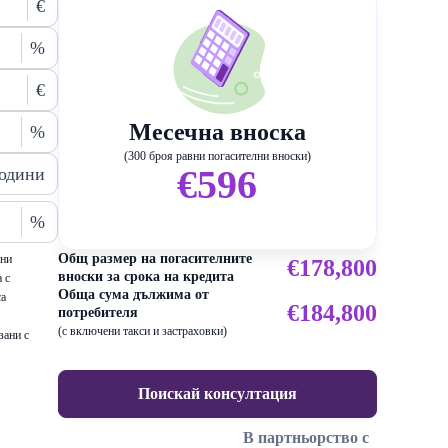
€
%
€
Месечна вноска
%
(300 броя равни погасителни вноски)
€596
одини
%
Общ размер на погасителните
ени
€178,800
вноски за срока на кредита
 с
Обща сума дължима от
са
€184,800
потребителя
(с включени такси и застраховки)
зани с
Поискай консултация
В партньорство с