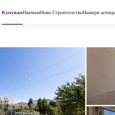
Купувам
Наемам
Ново Строителство
Намери агенц