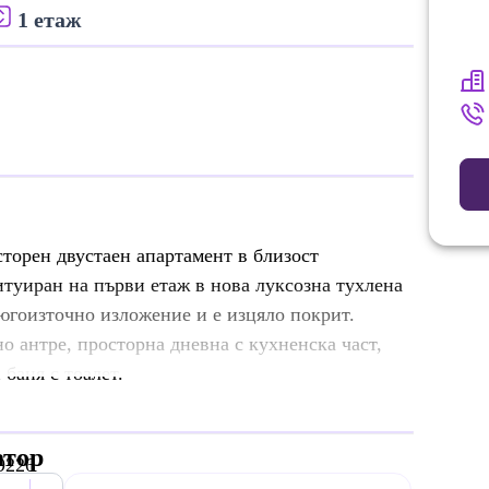
1 етаж
орен двустаен апартамент в близост
итуиран на първи етаж в нова луксозна тухлена
 югоизточно изложение и е изцяло покрит.
но антре, просторна дневна с кухненска част,
 баня с тоалет.
атор
9226