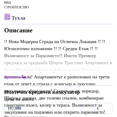
ВИД
СТРОИТЕЛСТВО
Тухла
Описание
!! Нова Модерна Сграда на Отлична Локация !! !!
Югоизточно изложение !! !! Среден Етаж !! !!
Възможност за Паркомясто!! Имоти Премиер
предлага за продажба Широк Тристаен Апартамент в
Нова Модерна Сграда в района на кв.Левски и
магазин Била! Апартаментът е разположен на трети
Прочети още
етаж от девет в сграда с асансьор и луксозно
изпълнени общи части! Състои се от: коридор,
Ипотечен кредитен калкулатор
Широка дневна, две големи спални, комбиниран
Цена на имота
санитарен възел, килер и тераса. Възможност за
€
закупуване на подземно или открито паркомясто!