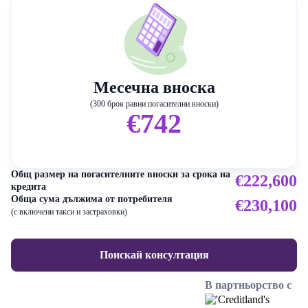
Месечна вноска
(300 броя равни погасителни вноски)
€742
Общ размер на погасителните вноски за срока на
€222,600
кредита
Обща сума дължима от потребителя
€230,100
(с включени такси и застраховки)
Поискай консултация
В партньорство с