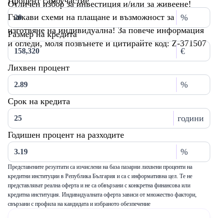
Процент самоучастие
Отличен избор за инвестиция и/или за живеене!
Гъвкави схеми на плащане и възможност за
%
изготвяне на индивидуална! За повече информация
Размер на кредита
и огледи, моля позвънете и цитирайте код: Z-371507
€
Лихвен процент
%
Срок на кредита
години
Годишен процент на разходите
%
Представените резултати са изчислени на база пазарни лихвени проценти на
кредитни институции в Република България и са с информативна цел. Те не
представляват реална оферта и не са обвързани с конкретна финансова или
кредитна институция. Индивидуалната оферта зависи от множество фактори,
свързани с профила на кандидата и избраното обезпечение