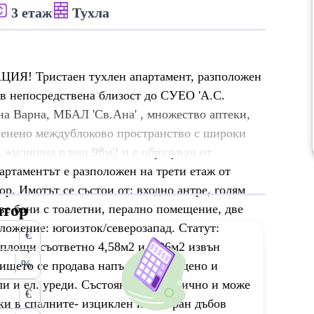
3 етаж
Тухла
 Тристаен тухлен апартамент, разположен
 в непосредствена близост до СУЕО 'А.С.
на Варна, МБАЛ 'Св.Ана' , множество аптеки,
ленено междублоково пространство с широки
а жилищна площ 98м2 и е образуван от
артаментът е разположен на трети етаж от
р. Имотът се състои от: входно антре, голям
атор
две бани с тоалетни, перално помещение, две
зложение: югоизток/северозапад. Статут:
€
 площи съответно 4,58м2 и 4,06м2 извън
%
ището се продава напълно обзаведено и
и и ел. уреди. Състоянието е отлично и може
€
лки в спалните- изциклен и лакиран дъбов