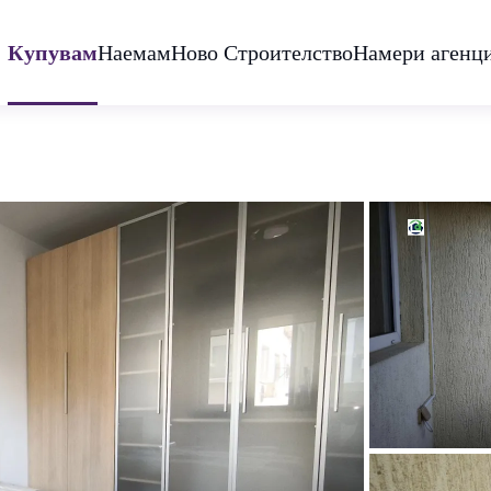
Купувам
Наемам
Ново Строителство
Намери агенц