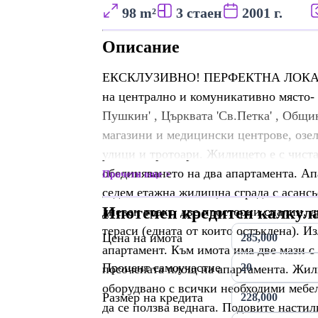
98 m²
3 стаен
2001 г.
Описание
ЕКСКЛУЗИВНО! ПЕРФЕКТНА ЛОКАЦИЯ!
на централно и комуникативно място-
Пушкин' , Църквата 'Св.Петка' , Общи
магазини и медицински центрове, озе
улици и тротоари. Жилището е с чист
обединяването на два апартамента. Ап
Прочети още
седем етажна жилищна сграда с асансьо
Ипотечен кредитен калкул
дневен тракт, две просторни спални, 
тераси (едната от които остъклена). И
Цена на имота
апартамент. Към имота има две мази с
Процент самоучастие
посочената площ на апартамента. Жил
оборудвано с всички необходими мебел
Размер на кредита
да се ползва веднага. Подовите насти