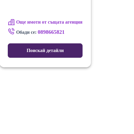
Още имоти от същата агенция
0898665821
Обади се:
Поискай детайли