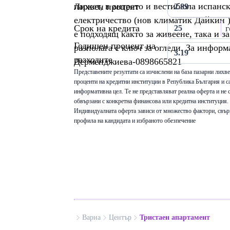
паркет, в антрето и вестибюла испанс
Лихвен процент
електричество (нов климатик Дайкин 
Срок на кредита
г
е подходящ както за живеене, така и з
Годишен процент на
разполага с ключ за огледи. За информ
разходите
Дерменджиева-0898665821
Представените резултати са изчислени на база пазарни лихв
проценти на кредитни институции в Република България и са
информативна цел. Те не представляват реална оферта и не 
обвързани с конкретна финансова или кредитна институция.
Индивидуалната оферта зависи от множество фактори, свър
профила на кандидата и избраното обезпечение
Варна
Център
Тристаен апартамент