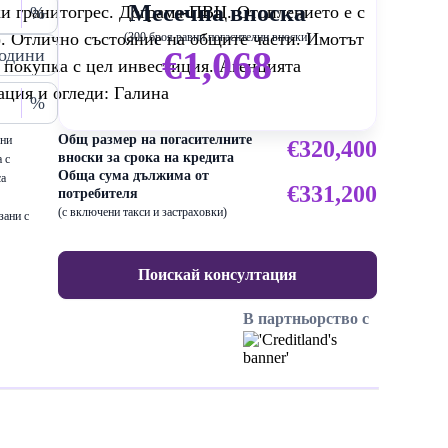
Месечна вноска
ки гранитогрес. Дограма-ПВЦ. Отоплението е с
%
). Отлично състояние на общите части. Имотът
(300 броя равни погасителни вноски)
€1,068
одини
а покупка с цел инвестиция. Агенцията
ация и огледи: Галина
%
Общ размер на погасителните
ени
€320,400
вноски за срока на кредита
 с
Обща сума дължима от
са
€331,200
потребителя
(с включени такси и застраховки)
зани с
Поискай консултация
В партньорство с