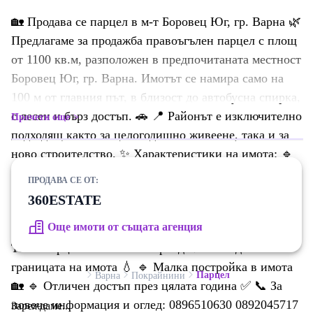
🏡 Продава се парцел в м-т Боровец Юг, гр. Варна 🌿
Предлагаме за продажба правоъгълен парцел с площ
от 1100 кв.м, разположен в предпочитаната местност
Боровец Юг, гр. Варна. Имотът се намира само на
100 м от главния път, в близост до автобусна спирка,
с лесен и бърз достъп. 🚗 📍 Районът е изключително
Прочети още
подходящ както за целогодишно живеене, така и за
ново строителство. ✨ Характеристики на имота: 🔹
Площ: 1100 кв.м 🔹 Цена: 100 /кв.м 🔹 Площ: 1100
ПРОДАВА СЕ ОТ:
кв.м 🔹 Цена: 100 /кв.м 🔹 Правоъгълна форма
360ESTATE
удобна за застрояване 🔹 Панорамна гледка 🌅 🔹
Още имоти от същата агенция
Възможност за застрояване до 10 м височина 🏠 🔹
Ток в парцела с активна партида ⚡ 🔹 Вода на
границата на имота 💧 🔹 Малка постройка в имота
Парцел
Варна
Покрайнини
🏡 🔹 Отличен достъп през цялата година ✅ 📞 За
повече информация и оглед: 0896510630 0892045717
Зареждаме...