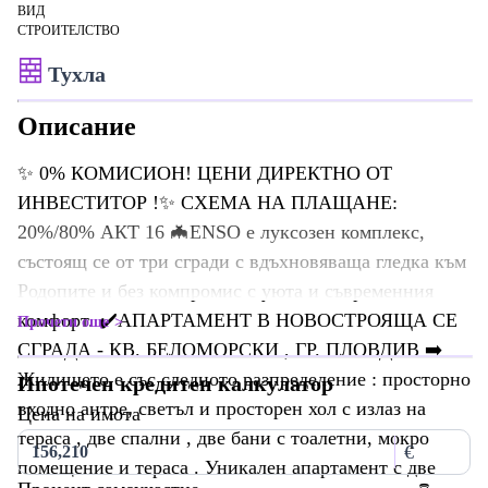
ВИД
СТРОИТЕЛСТВО
Тухла
Описание
✨ 0% КОМИСИОН! ЦЕНИ ДИРЕКТНО ОТ
ИНВЕСТИТОР !✨ СХЕМА НА ПЛАЩАНЕ:
20%/80% АКТ 16 🦇ЕNSO e луксозен комплекс,
състоящ се от три сгради с вдъхновяваща гледка към
Родопите и без компромис с уюта и съвременния
комфорт. ✔️АПАРТАМЕНТ В НОВОСТРОЯЩА СЕ
Прочети още
СГРАДА - КВ. БЕЛОМОРСКИ , ГР. ПЛОВДИВ ➡️
Жилището е със следното разпределение : просторно
Ипотечен кредитен калкулатор
входно антре, светъл и просторен хол с излаз на
Цена на имота
тераса , две спални , две бани с тоалетни, мокро
€
помещение и тераса . Уникален апартамент с две