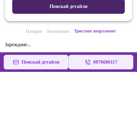
Поискай детайли
Тристаен апартамент
Пловдив
Беломорски
Зареждаме...
Поискай детайли
0876606117