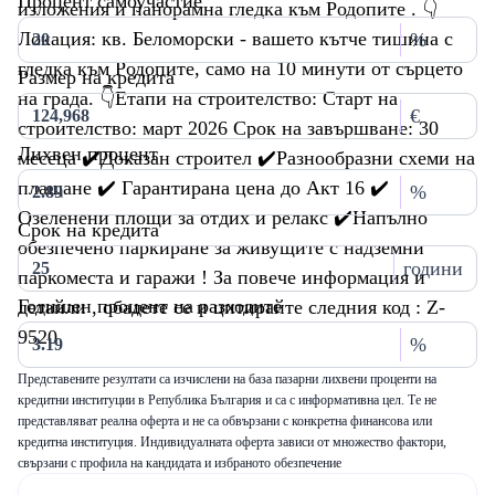
Процент самоучастие
изложения и панорамна гледка към Родопите . 👇
Локация: кв. Беломорски - вашето кътче тишина с
%
гледка към Родопите, само на 10 минути от сърцето
Размер на кредита
на града. 👇Етапи на строителство: Старт на
€
строителство: март 2026 Срок на завършване: 30
Лихвен процент
месеца ✔️Доказан строител ✔️Разнообразни схеми на
плащане ✔️ Гарантирана цена до Акт 16 ✔️
%
Озеленени площи за отдих и релакс ✔️Напълно
Срок на кредита
обезпечено паркиране за живущите с надземни
години
паркоместа и гаражи ! За повече информация и
Годишен процент на разходите
детайли , обадете се и цитирайте следния код : Z-
9520
%
Представените резултати са изчислени на база пазарни лихвени проценти на
кредитни институции в Република България и са с информативна цел. Те не
представляват реална оферта и не са обвързани с конкретна финансова или
кредитна институция. Индивидуалната оферта зависи от множество фактори,
свързани с профила на кандидата и избраното обезпечение