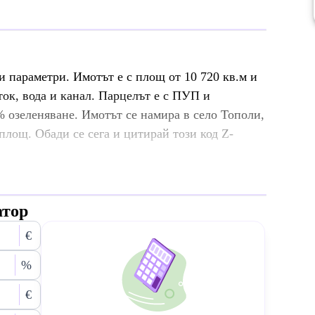
 параметри. Имотът е с площ от 10 720 кв.м и
ток, вода и канал. Парцелът е с ПУП и
% озеленяване. Имотът се намира в село Тополи,
площ. Обади се сега и цитирай този код Z-
атор
€
%
€