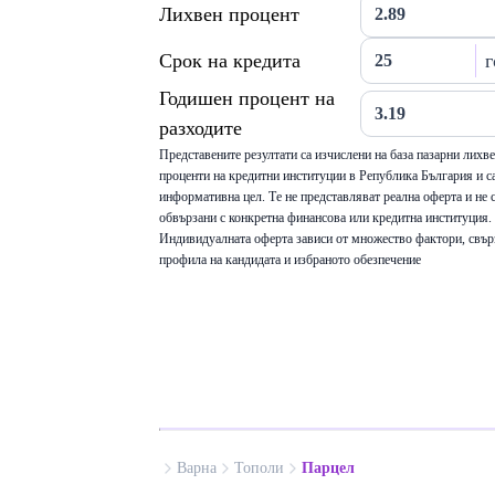
Лихвен процент
Срок на кредита
г
Годишен процент на
разходите
Представените резултати са изчислени на база пазарни лихв
проценти на кредитни институции в Република България и са
информативна цел. Те не представляват реална оферта и не 
обвързани с конкретна финансова или кредитна институция.
Индивидуалната оферта зависи от множество фактори, свър
профила на кандидата и избраното обезпечение
Варна
Тополи
Парцел