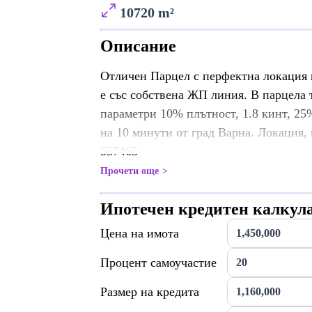
10720 m²
Описание
Отличен Парцел с перфектна локация и
е със собствена ЖП линия. В парцела 
параметри 10% плътност, 1.8 кинт, 25
на 10 минути от град Варна. Локация, 
557465
Прочети още
Ипотечен кредитен калкул
Цена на имота
Процент самоучастие
Размер на кредита