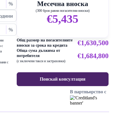
Месечна вноска
%
(300 броя равни погасителни вноски)
€5,435
одини
%
Общ размер на погасителните
ени
€1,630,500
вноски за срока на кредита
 с
Обща сума дължима от
са
€1,684,800
потребителя
(с включени такси и застраховки)
зани с
Поискай консултация
В партньорство с