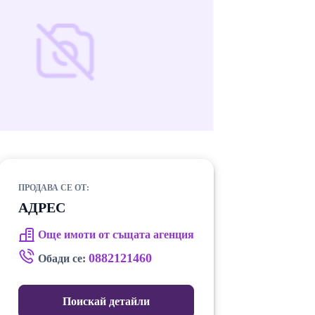
ПРОДАВА СЕ ОТ:
АДРЕС
Още имоти от същата агенция
0882121460
Обади се:
Поискай детайли