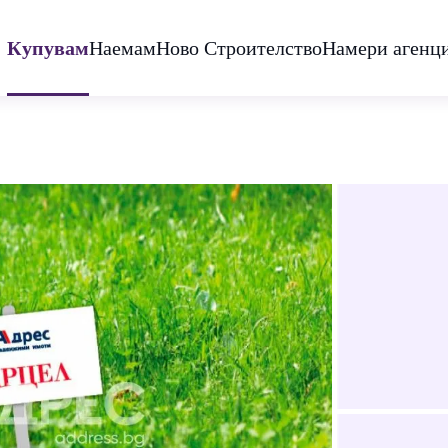
Купувам
Наемам
Ново Строителство
Намери агенц