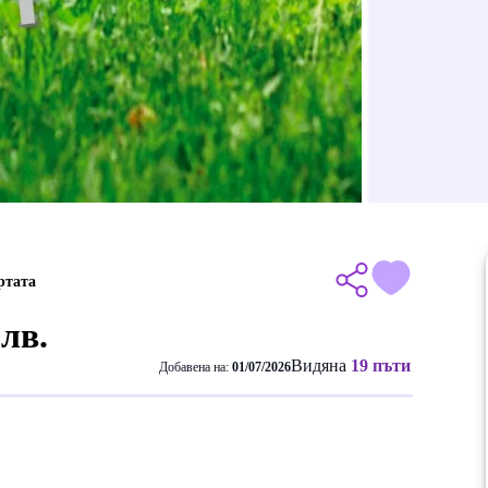
ртата
 лв.
Видяна
19 пъти
Добавена на:
01/07/2026