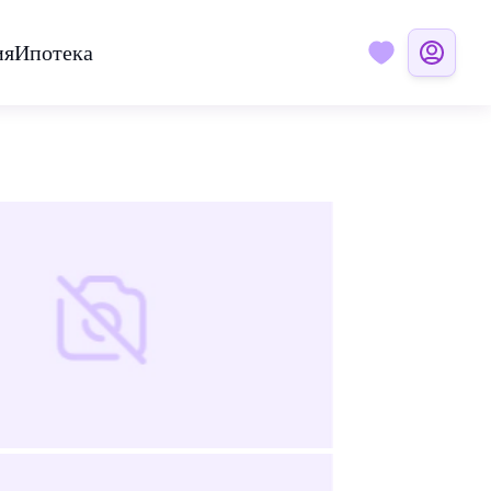
ия
Ипотека