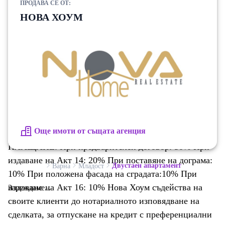
ПРОДАВА СЕ ОТ:
помещение и широко входно антре. Сградата ще
НОВА ХОУМ
разполага с 10 жилищни етажа и един подземен,
предназначен за паркинг и складови помещения.
Жилищните площи са проектирани и съобразени
спрямо нуждите на различните типове домакинства.
ЖИЛИЩАТА ЩЕ БЪДАТ ЗАВЪРШЕНИ ПО
БДС:Изградени ВиК и Ел. инсталации, монтирани
ключове, контакти и входна блиндирана врата,
изграден тръбен път за климатици, стени на
Още имоти от същата агенция
шпакловка и под на замазка. СХЕМА НА
ПЛАЩАНЕ: При предварителен договор: 50% При
издаване на Акт 14: 20% При поставяне на дограма:
Двустаен апартамент
Варна
Младост
10% При положена фасада на сградата:10% При
издаване на Акт 16: 10% Нова Хоум съдейства на
Зареждаме...
своите клиенти до нотариалното изповядване на
сделката, за отпускане на кредит с преференциални