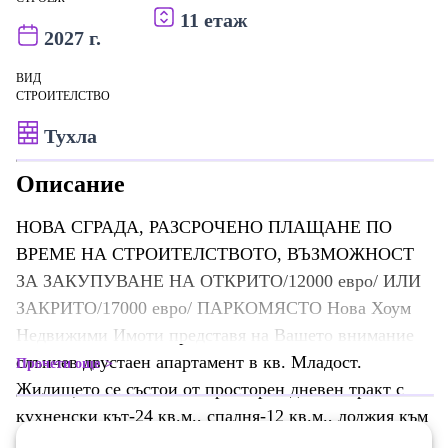
11 етаж
2027 г.
ВИД
СТРОИТЕЛСТВО
Тухла
Описание
НОВА СГРАДА, РАЗСРОЧЕНО ПЛАЩАНЕ ПО
ВРЕМЕ НА СТРОИТЕЛСТВОТО, ВЪЗМОЖНОСТ
ЗА ЗАКУПУВАНЕ НА ОТКРИТО/12000 евро/ ИЛИ
ЗАКРИТО/17000 евро/ ПАРКОМЯСТО Нова Хоум
Недвижими Имоти представя на Вашето внимание
слънчев двустаен апартамент в кв. Младост.
Прочети още
Жилището се състои от просторен дневен тракт с
кухненски кът-24 кв.м., спалня-12 кв.м., лоджия към
двете стаи, баня с тоалетна, килер/перално