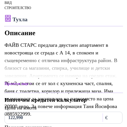
ВИД
СТРОИТЕЛСТВО
Тухла
Описание
ФАЙВ СТАРС предлага двустаен апартамент в
новострояща се сграда с А 14, в спокоен и
същевременно с отлична инфраструктура район. В
близост са магазини, спирка, училище и детски
заведения. Апартамента се намира на среден етаж,
76 м2, състои се от хол с кухненска част, спалня,
Прочети още
баня с тоалетна, коридор и прилежаща маза. Има
възможност за закупуване на паркомясто на цена
Ипотечен кредитен калкулатор
20900 евро. За повече информация Таня Йосифова
Цена на имота
0885922999.
€