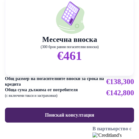
Месечна вноска
(300 броя равни погасителни вноски)
€461
Общ размер на погасителните вноски за срока на
€138,300
кредита
Обща сума дължима от потребителя
€142,800
(с включени такси и застраховки)
Поискай консултация
В партньорство с