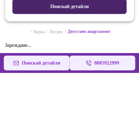
Поискай детайли
Двустаен апартамент
Варна
Изгрев
Зареждаме...
Поискай детайли
0885922999