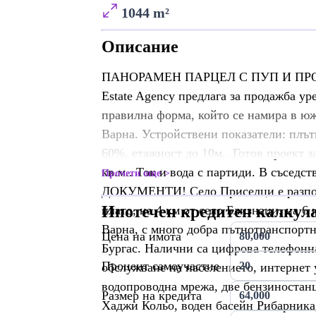
1044 m²
Описание
ПАНОРАМЕН ПАРЦЕЛ С ПУП И ПРОЕ
Estate Agency предлага за продажба ур
правилна форма, който се намира в юж
Варна. Устройствени показатели: плът
60%, етажност до 10м.. Готов проект 
кв.м.. Ток и вода с партиди. В съсед
Прочети още
ДОКУМЕНТИ! Село Приселци е разпол
Ипотечен кредитен калкул
плато, на 4 км от село Близнаци, на 6
Варна, с много добра пътнотранспортна
Цена на имота
Бургас. Налични са цифрова телефонн
Процент самоучастие
обслужване на населението, интернет 
водопроводна мрежа, две бензиностанц
Размер на кредита
Хаджи Кольо, воден басейн Рибарника,