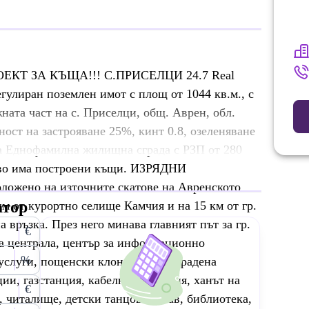
КТ ЗА КЪЩА!!! С.ПРИСЕЛЦИ 24.7 Real
егулиран поземлен имот с площ от 1044 кв.м., с
ната част на с. Приселци, общ. Аврен, обл.
ност на застрояване 25%, кинт 0.8, озеленяване
за Еднофамилна жилищна сграда с РЗП от 280
ство има построени къщи. ИЗРЯДНИ
ожено на източните скатове на Авренското
атор
 км от курортно селище Камчия и на 15 км от гр.
 връзка. През него минава главният път за гр.
€
а централа, център за информационно
%
услуги, пощенски клон, добре изградена
ии, газстанция, кабелна телевизия, ханът на
€
 читалище, детски танцов състав, библиотека,