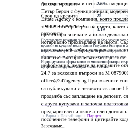
център за спешна и неотложна медици
Лихвен процент
Петър Берон с функциониращ модерен 
Срок на кредита
г
Estate Agency e компания, която пред
Годишен процент на
технически проверки на имота, както 
разходите
организира всички етапи на сделка за
Представените резултати са изчислени на база пазарни лихв
нотариално прехвърляне на имота. Съд
проценти на кредитни институции в Република България и са
възможно най-добри условия за клиен
информативна цел. Те не представляват реална оферта и не 
обвързани с конкретна финансова или кредитна институция.
клиенти. Ако проявявате интерес към 
Индивидуалната оферта зависи от множество фактори, свър
информация, желаете да направите огл
профила на кандидата и избраното обезпечение
24.7 за всякакви въпроси на М 087900
office@247agency.bg Приложените сни
са публикувани с неговото съгласие ! 
продажба със заплащане на депозит, с
с други купувачи и започва подготовк
предварителен и окончателен договор.
Варна
Покрайнини
Парцел
посочените телефони и цитирайте кода
Зареждаме...