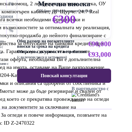
Месечна вноска
нска помощ, 2 лекарски практики, аптека, ОУ
%
компютърен кабинет, ДГ Щурче. 24.7 Real
(300 броя равни погасителни вноски)
€300
одини
лага всички необходими юридически и
и възможностите за оптималната му реализация,
%
 покупко-продажба до нейното финализиране с
Общ размер на погасителните
ени
€90,000
ейства за отпускане на банкови кредити при
вноски за срока на кредита
 с
та. Гарантираме сигурността на нашите
Обща сума дължима от потребителя
са
€93,000
(с включени такси и застраховки)
тази оферта, необходима Ви е допълнителна
зани с
ед на имота, оставаме на Ваше разположение
0204-Катерина Ганчева или на Е:
Поискай консултация
мки и описания са одобрени от собственика и
В партньорство с
Имотът може да бъде резервиран и свален от
лед което се прекратява провеждането на огледи
а на документите за сключване на
 За огледи и повече информация, позвънете на
: ID Z-2470322