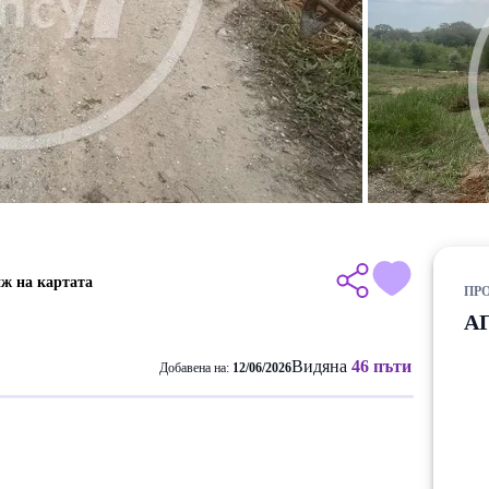
ж на картата
ПРО
А
Видяна
46 пъти
Добавена на:
12/06/2026