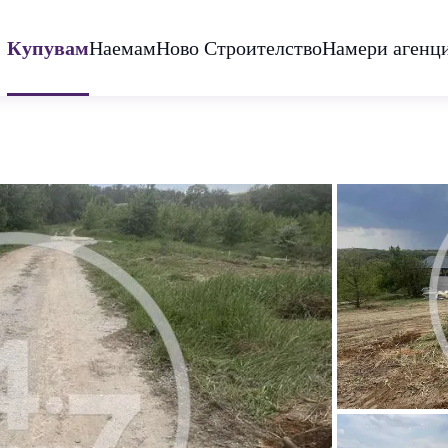
Купувам
Наемам
Ново Строителство
Намери агенц