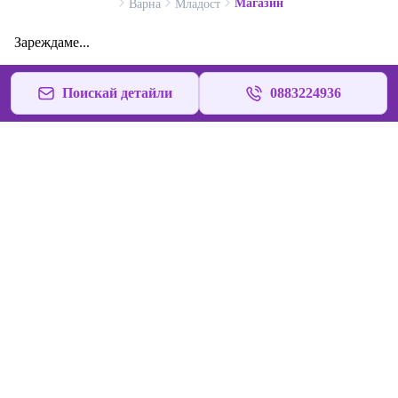
Магазин
Варна
Младост
Зареждаме...
Поискай детайли
0883224936