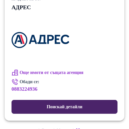
АДРЕС
Още имоти от същата агенция
Обади се:
0883224936
Поискай детайли