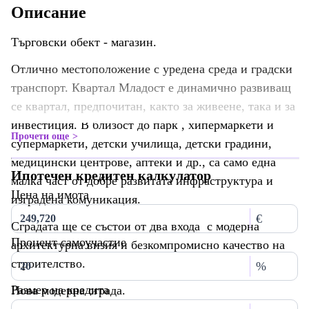
Описание
Търговски обект - магазин.
Отлично местоположение с уредена среда и градски
транспорт. Квартал Младост е динамично развиващ
се квартал, предпочитан, както за живеене, така и за
инвестиция. В близост до парк , хипермаркети и
Прочети още
супермаркети, детски училища, детски градини,
медицински центрове, аптеки и др., са само една
Ипотечен кредитен калкулатор
малка част от добре развитата инфраструктура и
Цена на имота
изградена комуникация.
€
Сградата ще се състои от два входа с модерна
Процент самоучастие
архитектурна визия и безкомпромисно качество на
строителство.
%
Размер на кредита
Нова модерна сграда.