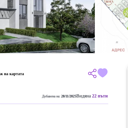
ж на картата
Видяна
22 пъти
Добавена на:
28/11/2025