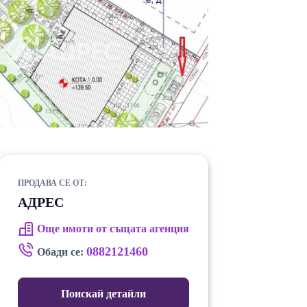
ПРОДАВА СЕ ОТ:
АДРЕС
Още имоти от същата агенция
0882121460
Обади се:
Поискай детайли