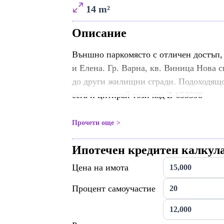
14 m²
Описание
Външно паркомясто с отличен достъп, н
и Елена. Гр. Варна, кв. Виница Нова с
до други жилищни сгради. Подоходящо
сега и цитирай този код Z-653598
Прочети още
Ипотечен кредитен калкул
Цена на имота
Процент самоучастие