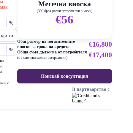
за
Месечна вноска
25000
(300 броя равни погасителни вноски)
€56
%
одини
Общ размер на погасителните
€16,800
вноски за срока на кредита
%
Обща сума дължима от потребителя
€17,400
(с включени такси и застраховки)
ени
 с
са
Поискай консултация
зани с
В партньорство с