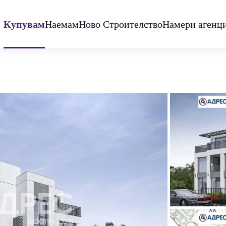
Купувам
Наемам
Ново Строителство
Намери агенц