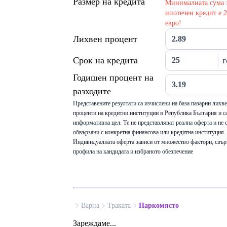
Размер на кредита
Минималната сума 
ипотечен кредит е 
евро!
Лихвен процент
Срок на кредита
г
Годишен процент на
разходите
Представените резултати са изчислени на база пазарни лихв
проценти на кредитни институции в Република България и са
информативна цел. Те не представляват реална оферта и не 
обвързани с конкретна финансова или кредитна институция.
Индивидуалната оферта зависи от множество фактори, свър
профила на кандидата и избраното обезпечение
Варна
Траката
Паркомясто
Зареждаме...