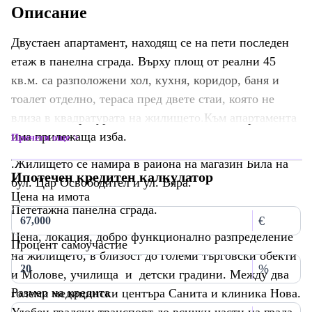
Описание
Двустаен апартамент, находящ се на пети последен
етаж в панелна сграда. Върху площ от реални 45
кв.м. са разположени хол, кухня, коридор, баня и
тоалет отделно, тераса пред двете стаи, която не
влиза в квадратурата на жилището.Към апартамента
има прилежаща изба.
Прочети още
.Жилището се намира в района на магазин Била на
Ипотечен кредитен калкулатор
бул. Цар Освободител и ул. Вяра.
Цена на имота
Пететажна панелна сграда.
€
Цена, локация, добро функционално разпределение
Процент самоучастие
на жилището, в близост до големи търговски обекти
%
и Молове, училища и детски градини. Между два
Размер на кредита
големи медицински центъра Санита и клиника Нова.