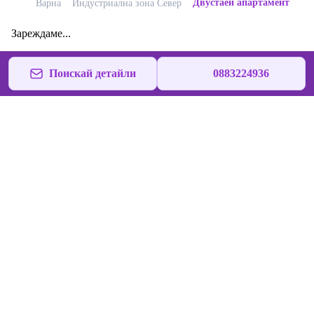
Двустаен апартамент
Варна
Индустриална зона Север
Зареждаме...
Поискай детайли
0883224936