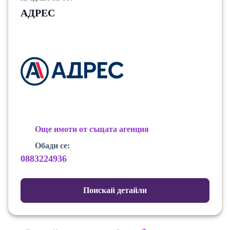
АДРЕС
Още имоти от същата агенция
Обади се:
0883224936
Поискай детайли