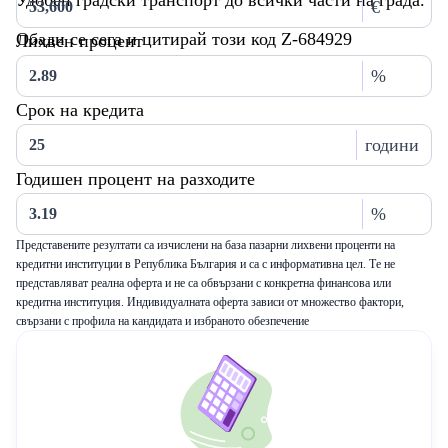
Удобен градски транспорт до всички части на града.
€
Обади се сега и цитирай този код Z-684929
Лихвен процент
%
Срок на кредита
години
Годишен процент на разходите
%
Представените резултати са изчислени на база пазарни лихвени проценти на
кредитни институции в Република България и са с информативна цел. Те не
представляват реална оферта и не са обвързани с конкретна финансова или
кредитна институция. Индивидуалната оферта зависи от множество фактори,
свързани с профила на кандидата и избраното обезпечение