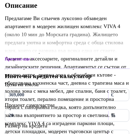
Описание
Предлагаме Ви слънчев луксозно обзаведен
апартамент в модерен жилищен комплекс VIVA 4
(около 10 мин до Морската градина). Жилището
предлага уютна и комфортна среда с обща стилова
идея, която се развива във всяка една от стаите.
Акцент са аксесоарите, оригиналните детайли и
Прочети още
дизайнерските решения. Апартаментът се състои от
входно антре, дневна зона с обособени кътове -
Ипотечен кредитен калкулатор
оборудвана кухненска част, дневна с трапезна маса и
Цена на имота
холова зона с мека мебел, две спални, баня с тоалет,
€
втори тоалет, перално помещение и просторна
Процент самоучастие
тераса с панорамна гледка, която допълнително
засилва възприятието за простор и светлина. В
%
комплекс VIVA 4 са изградени паркови площи,
Размер на кредита
детски площадки, модерен търговски център с