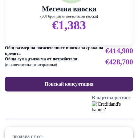
Месечна вноска
(300 броя равни погасителни вноски)
€1,383
Общ размер на погасителните вноски за срока на
€414,900
кредита
Обща сума дължима от потребителя
€428,700
(с включени такси и застраховки)
Поискай консултация
В партньорство с
ПРОДАВА СЕ ОТ: