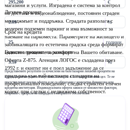
€
магазини и услуги. Изградена е система за контрол
Лихвен процент
на достъпа и видеонаблюдение, постоянен сграден
мениджмънт и поддръжка. Сградата разполага с
%
модерен подземен паркинг и има възможност за
Срок на кредита
наемане на паркоместа. Параметрите на жилището и
години
заобикалящата го естетична градска среда формират
Годишен процент на разходите
цялостно решение за комфорт на Вашето обитаване.
Оферта Z-875. Агенция ЛОГОС е създадена през
%
1992 г. и екипът ни е поел задължение да се
Представените резултати са изчислени на база пазарни лихвени проценти на
придържа към най-високите стандарти на
кредитни институции в Република България и са с информативна цел. Те не
представляват реална оферта и не са обвързани с конкретна финансова или
професионално поведение, следва стриктен етичен
кредитна институция. Индивидуалната оферта зависи от множество фактори,
кодекс при сделки с недвижима собственост.
свързани с профила на кандидата и избраното обезпечение