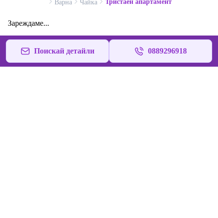
Тристаен апартамент
Варна
Чайка
Зареждаме...
Поискай детайли
0889296918