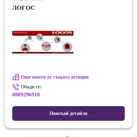
ЛОГОС
Още имоти от същата агенция
Обади се:
0889296918
Поискай детайли