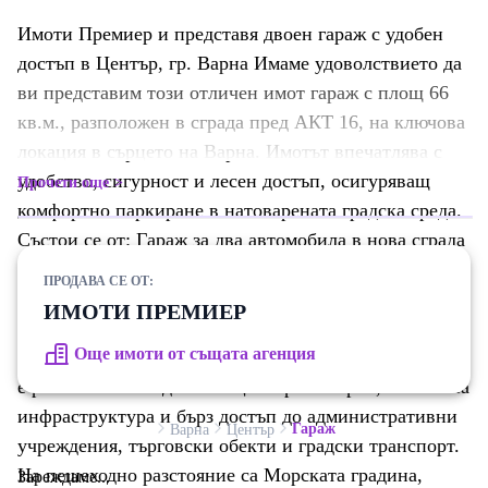
Имоти Премиер и представя двоен гараж с удобен
достъп в Център, гр. Варна Имаме удоволствието да
ви представим този отличен имот гараж с площ 66
кв.м., разположен в сграда пред АКТ 16, на ключова
локация в сърцето на Варна. Имотът впечатлява с
удобство, сигурност и лесен достъп, осигуряващ
Прочети още
комфортно паркиране в натоварената градска среда.
Състои се от: Гараж за два автомобила в нова сграда
🚗🚗 Общa площ: 66 кв.м. 📐 Размери: 10.40 х 3.30 м
ПРОДАВА СЕ ОТ:
📏 Достъп с удобна автомобилна платформа 🛗
ИМОТИ ПРЕМИЕР
Автоматична гаражна врата 🔐 Удобно място за
Още имоти от същата агенция
маневриране ↔️ Локация: Варна, Център 📍 Имотът
е разположен в идеалния център на Варна, с отлична
инфраструктура и бърз достъп до административни
Гараж
Варна
Център
учреждения, търговски обекти и градски транспорт.
На пешеходно разстояние са Морската градина,
Зареждаме...