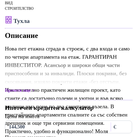
ВИД
СТРОИТЕЛСТВО
Тухла
Описание
Нова пет етажна сграда в строеж, с два входа и само
по четири апартамента на етаж. ГАРАНТИРАН
ИНВЕСТИТОР. Асансьор и широки общи части
приспособени и за инвалиди. Плоски покриви, без
скосявания, изцяло покрити етажи -без отстъпи.
Изключително практичен жилищен проект, като
Прочети още
стаите са достатъчно големи и уютни и във всяко
жилище има поне по два санитарни възела. В
Ипотечен кредитен калкулатор
тристайните апартаменти спалните са със собствен
Цена на имота
дрешник и още три сервизни помещения.
€
Практично, удобно и функционално! Моля