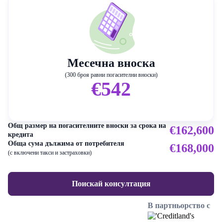
Месечна вноска
(300 броя равни погасителни вноски)
€542
Общ размер на погасителните вноски за срока на
€162,600
кредита
Обща сума дължима от потребителя
€168,000
(с включени такси и застраховки)
Поискай консултация
В партньорство с