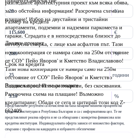
Процент самоучастие
разгледайте архитектурния проект към всяка обява,
за по обстойна информация! Разсрочена схема на
%
плащане! Избор на двустайни и тристайни
Размер на кредита
апартаменти, подземни и надземни паркоместа и
€
гаражи. Сградата е в непосредствена близост до
Лихвен процент
автобусна спирка, с лице към асфалтов път. Тази
нова кооперация се намира само на 250м отстояние
%
от СОУ' Пейо Яворов' и Кметство Владиславово!
Срок на кредита
Тази нова кооперация се намира само на 250м
години
отстояние от СОУ' Пейо Яворов' и Кметство
Годишен процент на разходите
Владиславово! Плоски покриви, без скосявания.
Разсрочена схема на плащане! Възможно
%
кредитиране; Обади се сега и цитирай този код Z-
Представените резултати са изчислени на база пазарни лихвени проценти на
662409
кредитни институции в Република България и са с информативна цел. Те не
представляват реална оферта и не са обвързани с конкретна финансова или
кредитна институция. Индивидуалната оферта зависи от множество фактори,
свързани с профила на кандидата и избраното обезпечение