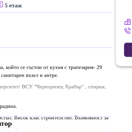
5 етаж
, който се състои от кухня с трапезария- 29
., санитарен възел и антре.
иверситет/ ВСУ "Черноризец Храбър" , спирки,
градина.
стъп. Висок клас строителство. Възможност за
атор