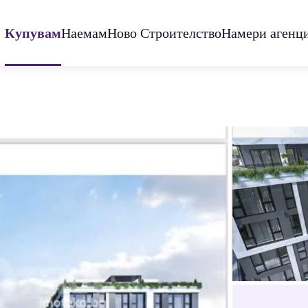
Купувам
Наемам
Ново Строителство
Намери агенц