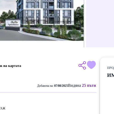
ж на картата
ПРО
И
Видяна
25 пъти
Добавена на:
07/08/2025
ТАЖ