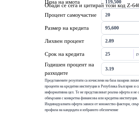
Цена на имота
Обади се сега и цитирай този код Z-64
Процент самоучастие
Размер на кредита
Лихвен процент
Срок на кредита
г
Годишен процент на
разходите
Представените резултати са изчислени на база пазарни лихв
проценти на кредитни институции в Република България и са
информативна цел. Те не представляват реална оферта и не 
обвързани с конкретна финансова или кредитна институция.
Индивидуалната оферта зависи от множество фактори, свър
профила на кандидата и избраното обезпечение