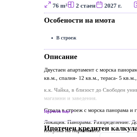
76 m²
2 стаен
2027 г.
Особености на имота
В строеж
Описание
Двустаен апартамент с морска панорама
кв.м., спалня- 12 кв.м., тераса- 5 кв.м
к.к. Чайка, в близост до Свободен ун
магазини и заведения.
Сграда в строеж с морска панорама и 
Прочети още
Локация. Панорама. Разпределение. До
Ипотечен кредитен калкул
покупка на паркомясто.