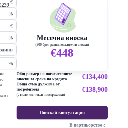
€
0239
%
€
Месечна вноска
%
(300 броя равни погасителни вноски)
€448
одини
%
Общ размер на погасителните
ени
€134,400
вноски за срока на кредита
 с
Обща сума дължима от
са
€138,900
потребителя
(с включени такси и застраховки)
зани с
Поискай консултация
В партньорство с