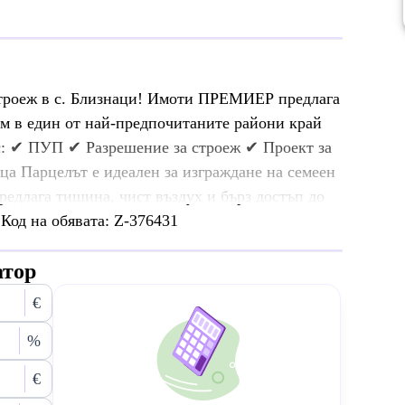
строеж в с. Близнаци! Имоти ПРЕМИЕР предлага
.м в един от най-предпочитаните райони край
 с: ✔ ПУП ✔ Разрешение за строеж ✔ Проект за
ца Парцелът е идеален за изграждане на семеен
едлага тишина, чист въздух и бърз достъп до
Код на обявата: Z-376431
атор
€
%
€