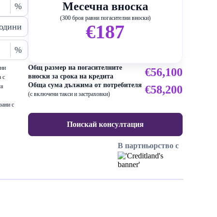
Месечна вноска
%
(300 броя равни погасителни вноски)
€187
одини
%
Общ размер на погасителните
ени
€56,100
вноски за срока на кредита
 с
Обща сума дължима от потребителя
са
€58,200
(с включени такси и застраховки)
зани с
Поискай консултация
В партньорство с