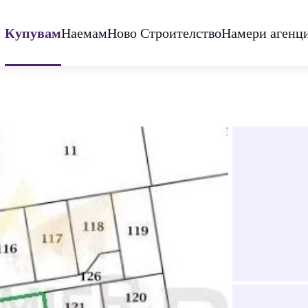
Купувам
Наемам
Ново Строителство
Намери агенц