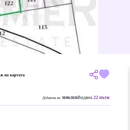
ж на картата
Видяна
22 пъти
Добавена на:
30/06/2026