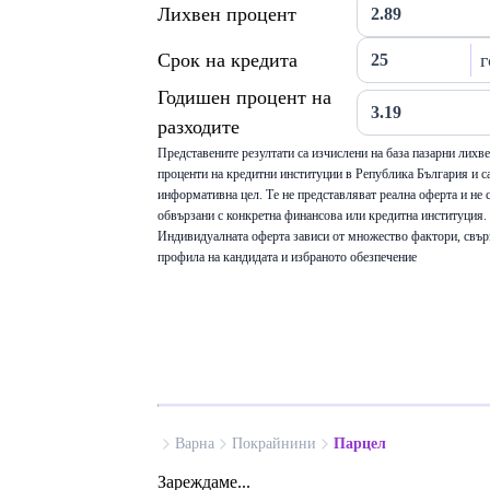
Лихвен процент
Срок на кредита
г
Годишен процент на
разходите
Представените резултати са изчислени на база пазарни лихв
проценти на кредитни институции в Република България и са
информативна цел. Те не представляват реална оферта и не 
обвързани с конкретна финансова или кредитна институция.
Индивидуалната оферта зависи от множество фактори, свър
профила на кандидата и избраното обезпечение
Варна
Покрайнини
Парцел
Зареждаме...