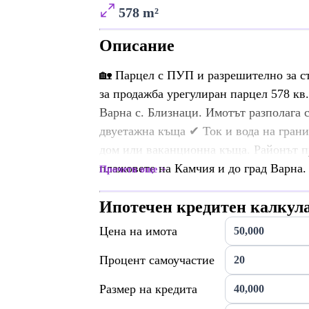
578 m²
Описание
🏡 Парцел с ПУП и разрешително за 
за продажба урегулиран парцел 578 кв
Варна с. Близнаци. Имотът разполага
двуетажна къща ✔ Ток и вода на грани
дом или ваканционна къща. Районът пр
плажовете на Камчия и до град Варна. 
Прочети още
Ипотечен кредитен калкул
Цена на имота
Процент самоучастие
Размер на кредита