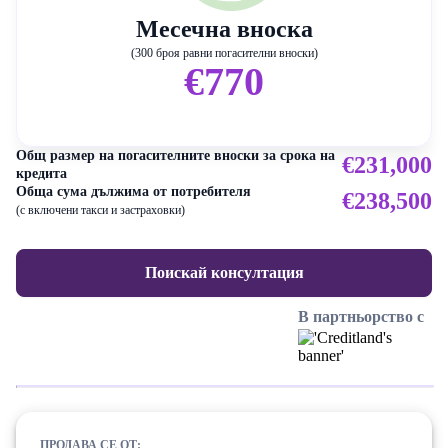
Месечна вноска
(300 броя равни погасителни вноски)
€770
Общ размер на погасителните вноски за срока на
€231,000
кредита
Обща сума дължима от потребителя
€238,500
(с включени такси и застраховки)
Поискай консултация
В партньорство с
ПРОДАВА СЕ ОТ: