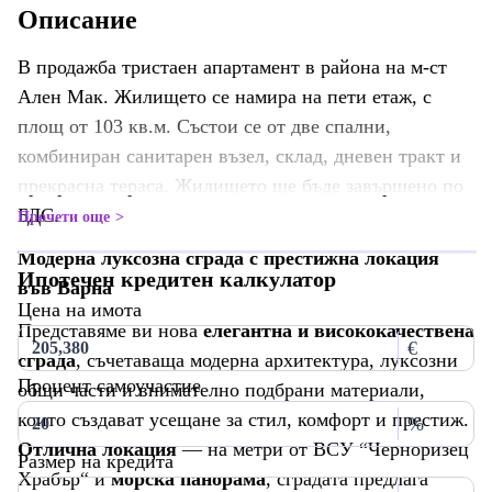
Описание
В продажба тристаен апартамент в района на м-ст
Ален Мак. Жилището се намира на пети етаж, с
площ от 103 кв.м. Състои се от две спални,
комбиниран санитарен възел, склад, дневен тракт и
прекрасна тераса. Жилището ще бъде завършено по
БДС.
Прочети още
Модерна луксозна сграда с престижна локация
Ипотечен кредитен калкулатор
във Варна
Цена на имота
Представяме ви нова
елегантна и висококачествена
€
сграда
, съчетаваща модерна архитектура, луксозни
Процент самоучастие
общи части и внимателно подбрани материали,
които създават усещане за стил, комфорт и престиж.
%
Отлична локация
— на метри от ВСУ “Черноризец
Размер на кредита
Храбър“ и
морска панорама
, сградата предлага