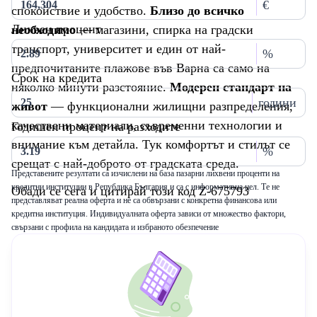
€
спокойствие и удобство.
Близо до всичко
Лихвен процент
необходимо
— магазини, спирка на градски
транспорт, университет и един от най-
%
предпочитаните плажове във Варна са само на
Срок на кредита
няколко минути разстояние.
Модерен стандарт на
години
живот
— функционални жилищни разпределения,
качествени материали, съвременни технологии и
Годишен процент на разходите
внимание към детайла. Тук комфортът и стилът се
%
срещат с най-доброто от градската среда.
Представените резултати са изчислени на база пазарни лихвени проценти на
кредитни институции в Република България и са с информативна цел. Те не
Обади се сега и цитирай този код Z-675793
представляват реална оферта и не са обвързани с конкретна финансова или
кредитна институция. Индивидуалната оферта зависи от множество фактори,
свързани с профила на кандидата и избраното обезпечение