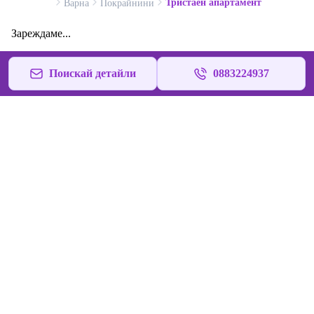
Тристаен апартамент
Варна
Покрайнини
Зареждаме...
Поискай детайли
0883224937