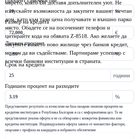
Процент самоучастие
морето, която Ви доставя допълнителен уют. Не
изпускайте възможноста да закупите вашият мечтан
%
дом, като към тази цена получавате и външно парко
Размер на кредита
място. Обадете се на посоченият телефон и
€
цитирайте кода на обявата Z-8518. Ако желаете да
Лихвен процент
закупите вашето ново жилище чрез банков кредит,
можем да ви съдействаме. Партнираме успешно с
%
всички банкови институции в страната.
Срок на кредита
години
Годишен процент на разходите
%
Представените резултати са изчислени на база пазарни лихвени проценти на
кредитни институции в Република България и са с информативна цел. Те не
представляват реална оферта и не са обвързани с конкретна финансова или
кредитна институция. Индивидуалната оферта зависи от множество фактори,
свързани с профила на кандидата и избраното обезпечение