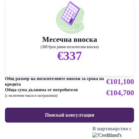
Месечна вноска
(300 броя равни погасителни вноски)
€337
Общ размер на погасителните вноски за срока на
€101,100
кредита
Обща сума дължима от потребителя
€104,700
(с включени такси и застраховки)
Поискай консултация
В партньорство с