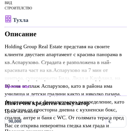
ВИД
СТРОИТЕЛСТВО
Тухла
Описание
Holding Group Real Estate представя на своите
клиенти двустаен апартамент с красива панорама в
кв.Аспарухово. Сградата е разположена в най-
красивата част на кв.Аспарухово на 7 мин от
центъра, супермаркети Била, Лидл и Кауфланд, на
10 мин от плаж Аспарухово, като в района има
Прочети още
училища и детски градини както и няколко пазара.
Апартамента е с функционално разпределение, като
Ипотечен кредитен калкулатор
се състои от просторна дневна с кухненски бокс,
Цена на имота
спалня, антре и баня с WC. От голямата тераса пред
€
Вас се открива невероятна гледка към града и