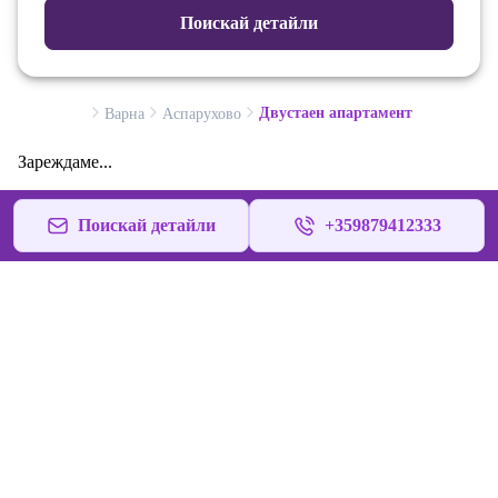
Поискай детайли
Двустаен апартамент
Варна
Аспарухово
Зареждаме...
Поискай детайли
+359879412333